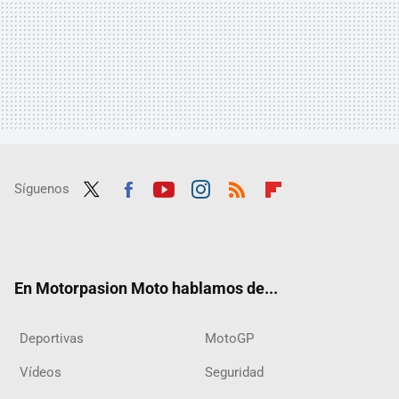
Síguenos
Twit
Fac
Yout
Inst
RSS
Flip
ter
ebo
ube
agra
boar
ok
m
d
En Motorpasion Moto hablamos de...
Deportivas
MotoGP
Vídeos
Seguridad