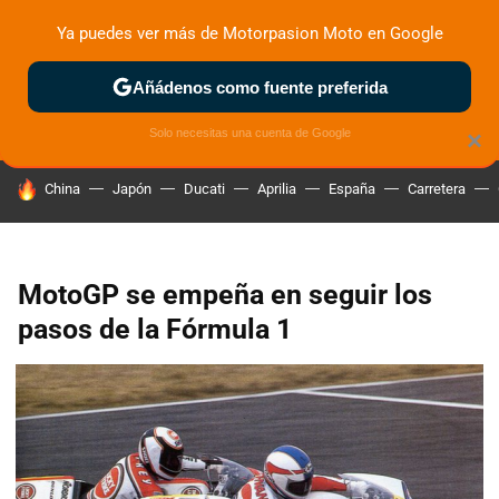
Ya puedes ver más de Motorpasion Moto en Google
ZONA DE PRUEBAS
DEPORTIVAS
MOTOS ELÉCTRICAS
Añádenos como fuente preferida
Solo necesitas una cuenta de Google
×
HOY SE HABLA DE
China
Japón
Ducati
Aprilia
España
Carretera
MotoGP se empeña en seguir los
pasos de la Fórmula 1