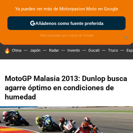
Ya puedes ver más de Motorpasion Moto en Google
ZONA DE PRUEBAS
DEPORTIVAS
MOTOS ELÉCTRICAS
Añádenos como fuente preferida
Solo necesitas una cuenta de Google
×
HOY SE HABLA DE
China
Japón
Radar
Invento
Ducati
Truco
Esp
MotoGP Malasia 2013: Dunlop busca
agarre óptimo en condiciones de
humedad