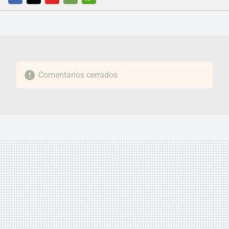
FACEBOOK
TWITTER
FLIPBOARD
E-
WHATSAPP
MAIL
Comentarios cerrados