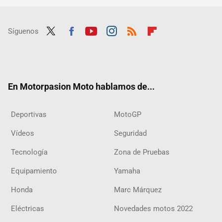
Síguenos
Twit
Fac
Yout
Inst
RSS
Flip
ter
ebo
ube
agra
boar
ok
m
d
En Motorpasion Moto hablamos de...
Deportivas
MotoGP
Vídeos
Seguridad
Tecnología
Zona de Pruebas
Equipamiento
Yamaha
Honda
Marc Márquez
Eléctricas
Novedades motos 2022