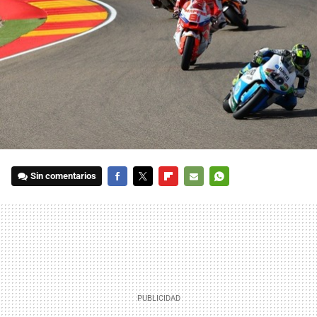
Sin comentarios
FACEBOOK
TWITTER
FLIPBOARD
E-
WHATSAPP
MAIL