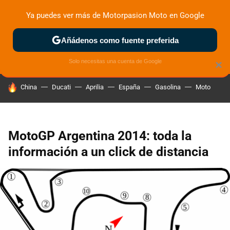
Ya puedes ver más de Motorpasion Moto en Google
ZONA DE PRUEBAS
DEPORTIVAS
MOTOS ELÉCTRICAS
Añádenos como fuente preferida
Solo necesitas una cuenta de Google
×
HOY SE HABLA DE
China
Ducati
Aprilia
España
Gasolina
Moto
MotoGP Argentina 2014: toda la
información a un click de distancia