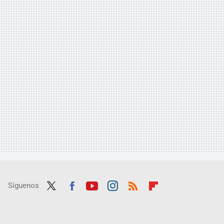
Síguenos
Twit
Fac
Yout
Inst
RSS
Flip
ter
ebo
ube
agra
boar