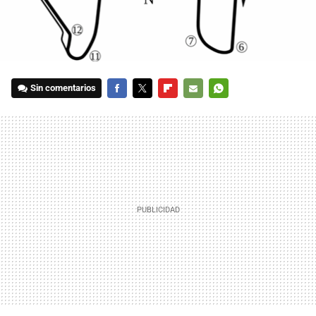
Sin comentarios
FACEBOOK
TWITTER
FLIPBOARD
E-
WHATSAPP
MAIL