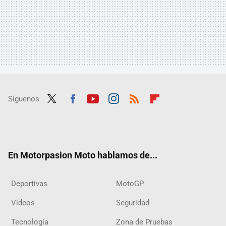
Síguenos
Twit
Fac
Yout
Inst
RSS
Flip
ter
ebo
ube
agra
boar
ok
m
d
En Motorpasion Moto hablamos de...
Deportivas
MotoGP
Vídeos
Seguridad
Tecnología
Zona de Pruebas