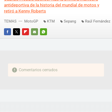
antideportiva de la historia del mundial de motos y
retiró a Kenny Roberts
TEMAS
MotoGP
KTM
Sepang
Raúl Fernández
FACEBOOK
TWITTER
FLIPBOARD
E-
WHATSAPP
MAIL
Comentarios cerrados