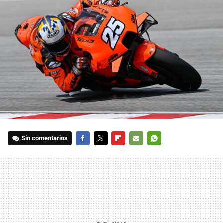
Sin comentarios
FACEBOOK
TWITTER
FLIPBOARD
E-
WHATSAPP
MAIL