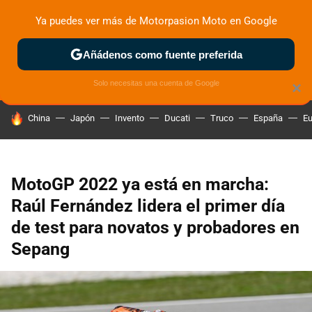
Ya puedes ver más de Motorpasion Moto en Google
ZONA DE PRUEBAS
DEPORTIVAS
MOTOS ELÉCTRICAS
Añádenos como fuente preferida
Solo necesitas una cuenta de Google
×
HOY SE HABLA DE
China
Japón
Invento
Ducati
Truco
España
Eu
MotoGP 2022 ya está en marcha:
Raúl Fernández lidera el primer día
de test para novatos y probadores en
Sepang