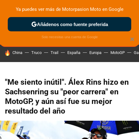
Ya puedes ver más de Motorpasion Moto en Google
ZONA DE PRUEBAS
DEPORTIVAS
MOTOS ELÉCTRICAS
Añádenos como fuente preferida
Solo necesitas una cuenta de Google
×
HOY SE HABLA DE
China
Truco
Trail
España
Europa
MotoGP
Ga
"Me siento inútil". Álex Rins hizo en
Sachsenring su "peor carrera" en
MotoGP, y aún así fue su mejor
resultado del año