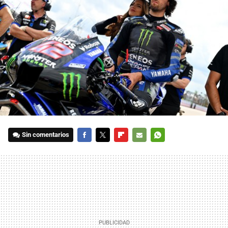
Sin comentarios
FACEBOOK
TWITTER
FLIPBOARD
E-
WHATSAPP
MAIL