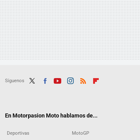
Síguenos
Twit
Fac
Yout
Inst
RSS
Flip
ter
ebo
ube
agra
boar
ok
m
d
En Motorpasion Moto hablamos de...
Deportivas
MotoGP