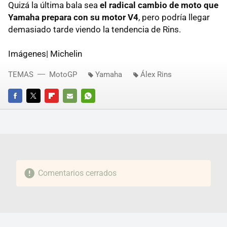
Quizá la última bala sea
el radical cambio de moto que
Yamaha prepara con su motor V4
, pero podría llegar
demasiado tarde viendo la tendencia de Rins.
Imágenes| Michelin
TEMAS
MotoGP
Yamaha
Álex Rins
FACEBOOK
TWITTER
FLIPBOARD
E-
WHATSAPP
MAIL
Comentarios cerrados