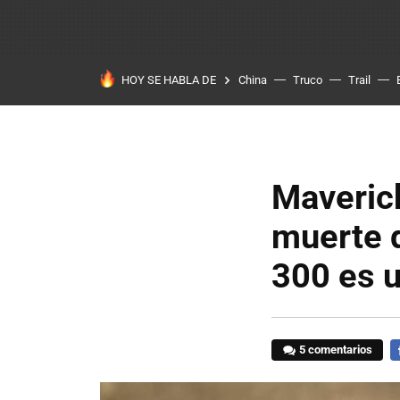
HOY SE HABLA DE
China
Truco
Trail
Maverick
muerte 
300 es u
5 comentarios
F