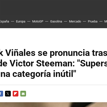
España
Europa
MotoGP
Gasolina
Mercado
Prueba
M
 Viñales se pronuncia tras
de Victor Steeman: "Super
na categoría inútil"
ACEBOOK
TWITTER
FLIPBOARD
E-
MAIL