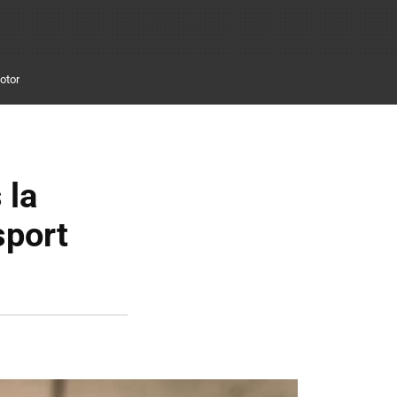
otor
 la
sport