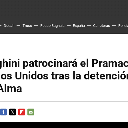
Ducati
Truco
Pecco Bagnaia
España
Carreteras
Policí
hini patrocinará el Prama
os Unidos tras la detenció
Alma
FACEBOOK
TWITTER
FLIPBOARD
E-
MAIL