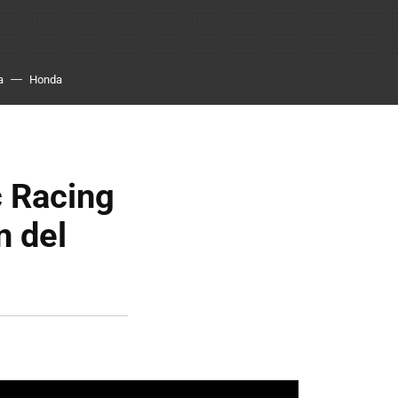
a
Honda
c Racing
n del