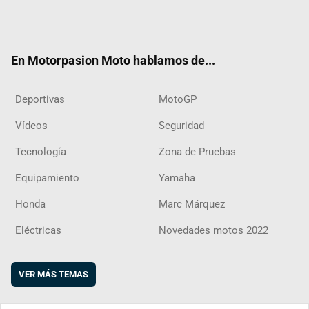
Twit
Fac
Yout
Inst
RSS
Flip
ter
ebo
ube
agra
boar
ok
m
d
En Motorpasion Moto hablamos de...
Deportivas
MotoGP
Vídeos
Seguridad
Tecnología
Zona de Pruebas
Equipamiento
Yamaha
Honda
Marc Márquez
Eléctricas
Novedades motos 2022
VER MÁS TEMAS