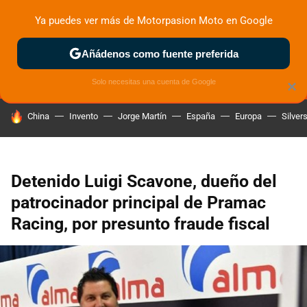
Ya puedes ver más de Motorpasion Moto en Google
MENÚ
NUEVO
Añádenos como fuente preferida
ZONA DE PRUEBAS
DEPORTIVAS
MOTOS ELÉCTRICAS
Solo necesitas una cuenta de Google
×
HOY SE HABLA DE
China
Invento
Jorge Martín
España
Europa
Silver
Detenido Luigi Scavone, dueño del
patrocinador principal de Pramac
Racing, por presunto fraude fiscal