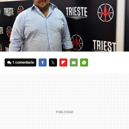
1 comentario
FACEBOOK
TWITTER
FLIPBOARD
E-
WHATSAPP
MAIL