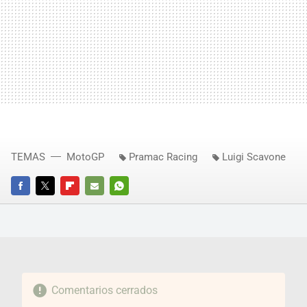
TEMAS
MotoGP
Pramac Racing
Luigi Scavone
FACEBOOK
TWITTER
FLIPBOARD
E-
WHATSAPP
MAIL
Comentarios cerrados