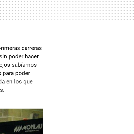
primeras carreras
sin poder hacer
 lejos sabíamos
s para poder
da en los que
s.