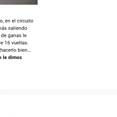
, en el circuito
 más saliendo
o de ganas le
de 16 vueltas.
 hacerlo bien…
o le dimos