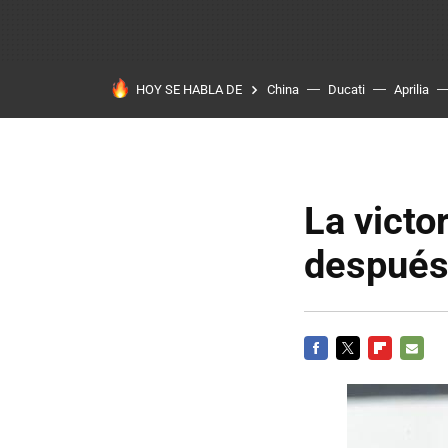
HOY SE HABLA DE
China
Ducati
Aprilia
La victo
después
FACEBOOK
TWITTER
FLIPBOARD
E-
MAIL