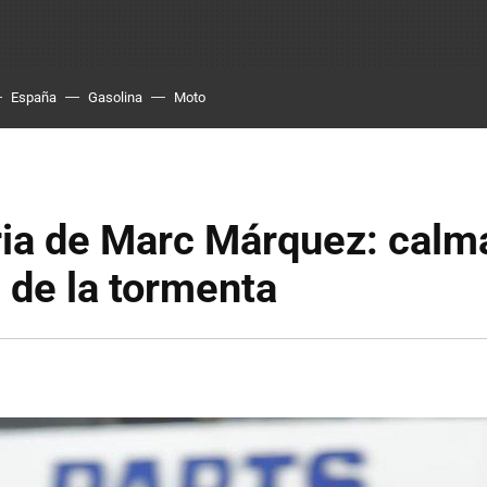
España
Gasolina
Moto
ria de Marc Márquez: calm
 de la tormenta