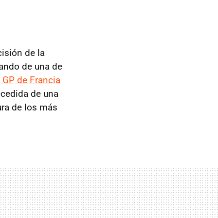
cisión de la
rtando de una de
l GP de Francia
recedida de una
ura de los más