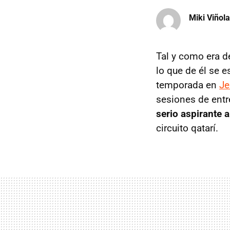
Miki Viñola
Tal y como era d
lo que de él se 
temporada en
Je
sesiones de entr
serio aspirante al
circuito qatarí.