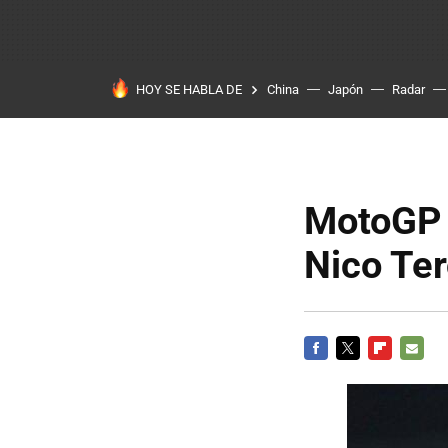
HOY SE HABLA DE
China
Japón
Radar
MotoGP 
Nico Ter
FACEBOOK
TWITTER
FLIPBOARD
E-
MAIL