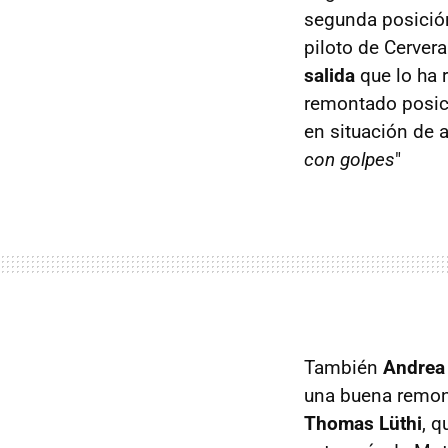
segunda posición 
piloto de Cerver
salida
que lo ha 
remontado posici
en situación de a
con golpes
"
También
Andrea
una buena remont
Thomas Lüthi
, q