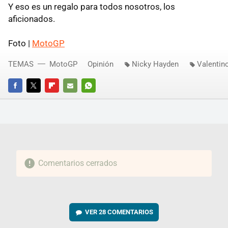
Y eso es un regalo para todos nosotros, los
aficionados.
Foto |
MotoGP
TEMAS
MotoGP
Opinión
Nicky Hayden
Valentin
FACEBOOK
TWITTER
FLIPBOARD
E-
WHATSAPP
MAIL
Comentarios cerrados
VER
28 COMENTARIOS