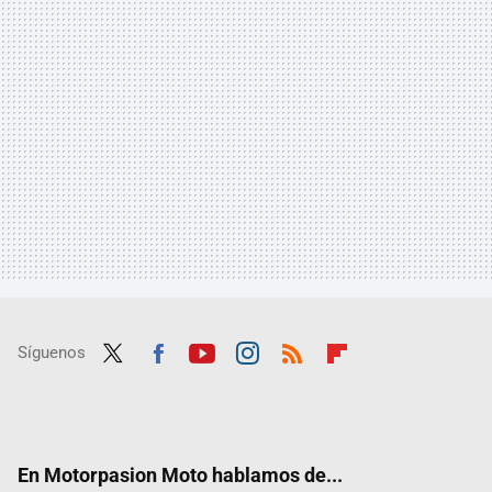
Síguenos
Twit
Fac
Yout
Inst
RSS
Flip
ter
ebo
ube
agra
boar
ok
m
d
En Motorpasion Moto hablamos de...