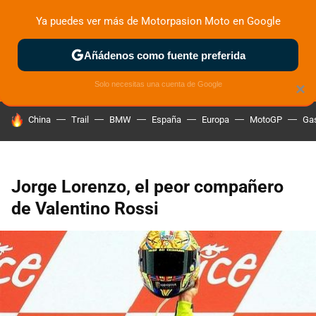
Ya puedes ver más de Motorpasion Moto en Google
ZONA DE PRUEBAS
DEPORTIVAS
MOTOS ELÉCTRICAS
Añádenos como fuente preferida
Solo necesitas una cuenta de Google
×
HOY SE HABLA DE
China
Trail
BMW
España
Europa
MotoGP
Gas
Jorge Lorenzo, el peor compañero
de Valentino Rossi