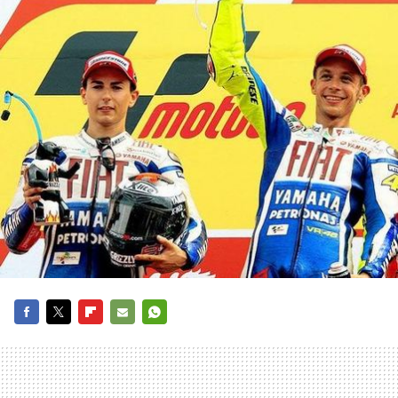
FACEBOOK
TWITTER
FLIPBOARD
E-
WHATSAPP
MAIL