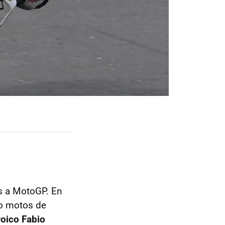
os a MotoGP. En
ho motos de
oico Fabio