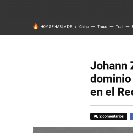
HOY SE HABLA DE
China
Truco
Trail
Johann Z
dominio 
en el Re
2 comentarios
F