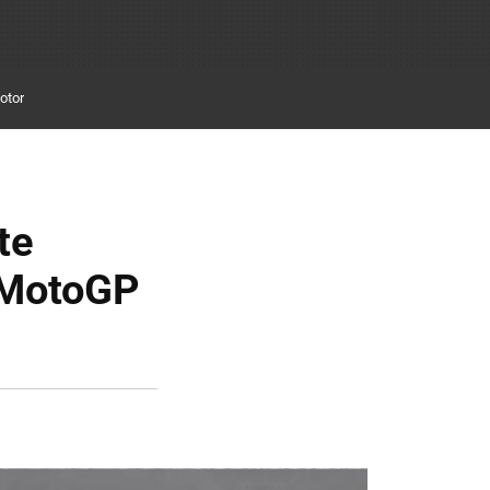
otor
te
e MotoGP