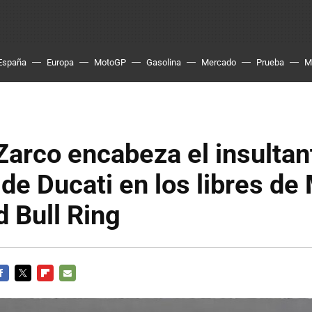
España
Europa
MotoGP
Gasolina
Mercado
Prueba
M
arco encabeza el insultan
de Ducati en los libres d
d Bull Ring
ACEBOOK
TWITTER
FLIPBOARD
E-
MAIL