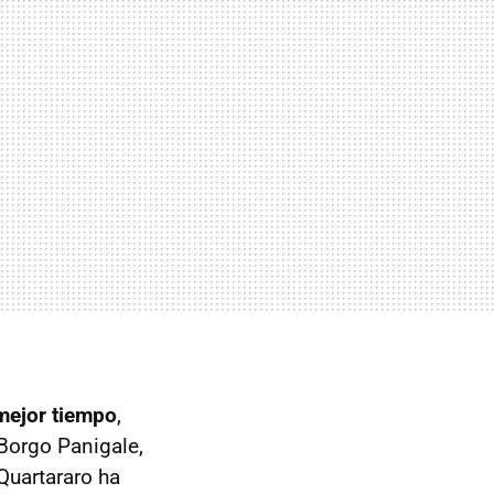
 mejor tiempo
,
 Borgo Panigale,
Quartararo ha