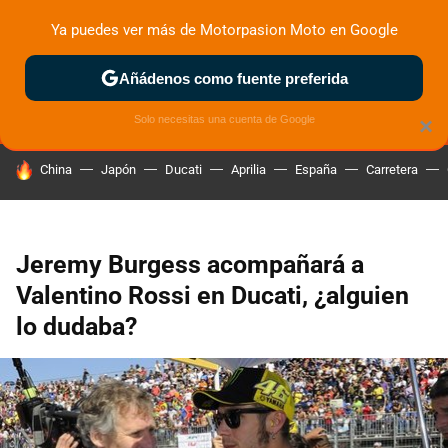
Ya puedes ver más de Motorpasion Moto en Google
MENÚ
NUEVO
Añádenos como fuente preferida
ZONA DE PRUEBAS
DEPORTIVAS
MOTOS ELÉCTRICAS
Solo necesitas una cuenta de Google
×
HOY SE HABLA DE
China
Japón
Ducati
Aprilia
España
Carretera
Jeremy Burgess acompañará a
Valentino Rossi en Ducati, ¿alguien
lo dudaba?