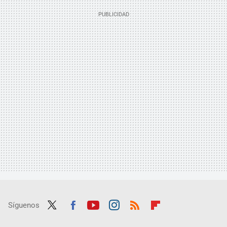
Síguenos
Twit
Fac
Yout
Inst
RSS
Flip