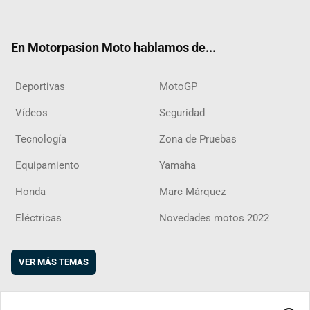
ter
ebo
ube
agra
boar
ok
m
d
En Motorpasion Moto hablamos de...
Deportivas
MotoGP
Vídeos
Seguridad
Tecnología
Zona de Pruebas
Equipamiento
Yamaha
Honda
Marc Márquez
Eléctricas
Novedades motos 2022
VER MÁS TEMAS