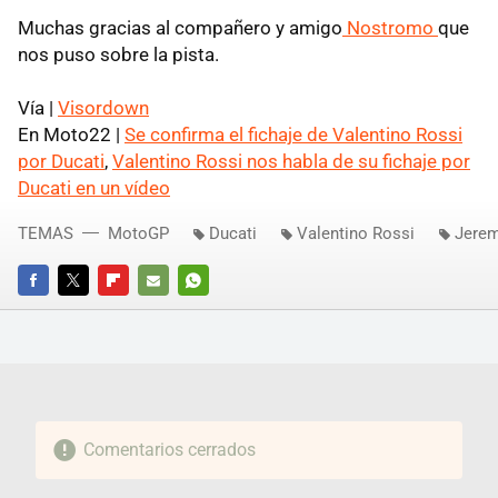
Muchas gracias al compañero y amigo
Nostromo
que
nos puso sobre la pista.
Vía |
Visordown
En Moto22 |
Se confirma el fichaje de Valentino Rossi
por Ducati
,
Valentino Rossi nos habla de su fichaje por
Ducati en un vídeo
TEMAS
MotoGP
Ducati
Valentino Rossi
Jerem
FACEBOOK
TWITTER
FLIPBOARD
E-
WHATSAPP
MAIL
Comentarios cerrados