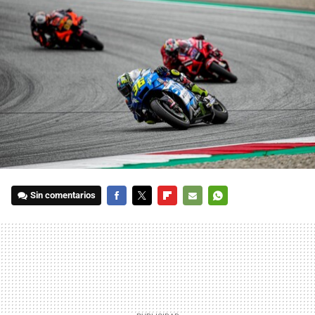
Sin comentarios
FACEBOOK
TWITTER
FLIPBOARD
E-
WHATSAPP
MAIL