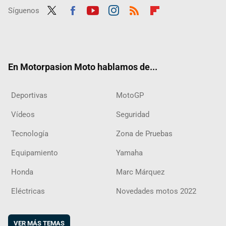
Síguenos
Twit
Fac
Yout
Inst
RSS
Flip
ter
ebo
ube
agra
boar
ok
m
d
En Motorpasion Moto hablamos de...
Deportivas
MotoGP
Vídeos
Seguridad
Tecnología
Zona de Pruebas
Equipamiento
Yamaha
Honda
Marc Márquez
Eléctricas
Novedades motos 2022
VER MÁS TEMAS