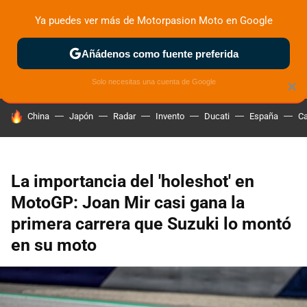
Ya puedes ver más de Motorpasion Moto en Google
ZONA DE PRUEBAS
DEPORTIVAS
MOTOS ELÉCTRICAS
Añádenos como fuente preferida
Solo necesitas una cuenta de Google
×
HOY SE HABLA DE
China
Japón
Radar
Invento
Ducati
España
Ca
La importancia del 'holeshot' en
MotoGP: Joan Mir casi gana la
primera carrera que Suzuki lo montó
en su moto