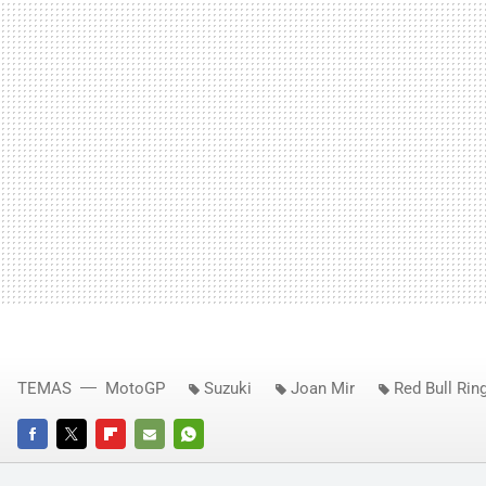
TEMAS
MotoGP
Suzuki
Joan Mir
Red Bull Rin
FACEBOOK
TWITTER
FLIPBOARD
E-
WHATSAPP