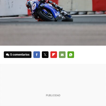
5 comentarios
FACEBOOK
TWITTER
FLIPBOARD
E-
WHATSAPP
MAIL