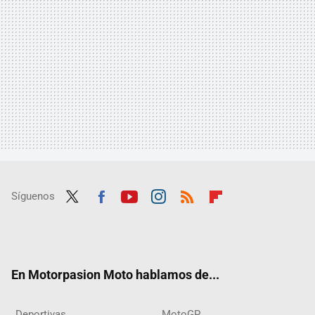
Síguenos
Twit
Fac
Yout
Inst
RSS
Flip
ter
ebo
ube
agra
boar
ok
m
d
En Motorpasion Moto hablamos de...
Deportivas
MotoGP