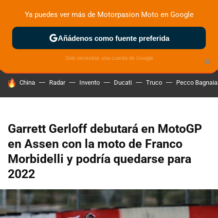
Ya puedes ver más de Motorpasion Moto en Google
ZONA DE PRUEBAS
DEPORTIVAS
MOTOS ELÉCTRICAS
Añádenos como fuente preferida
Solo necesitas una cuenta de Google
×
HOY SE HABLA DE
China
Radar
Invento
Ducati
Truco
Pecco Bagnaia
Garrett Gerloff debutará en MotoGP
en Assen con la moto de Franco
Morbidelli y podría quedarse para
2022