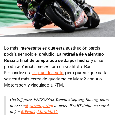
Lo más interesante es que esta sustitución parcial
podría ser solo el preludio.
La retirada de Valentino
Rossi a final de temporada se da por hecha
, y si se
produce Yamaha necesitará un sustituto. Raúl
Fernández era
el gran deseado
, pero parece que cada
vez está más cerca de quedarse en Moto2 con Ajo
Motorsport y vinculado a KTM.
Gerloff joins PETRONAS Yamaha Sepang Racing Team
in Assen
@garrettgerloff
to make PYSRT debut as stand-
in for
@FrankyMorbido12