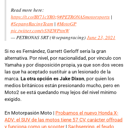
Read more here:
https://t.co/BY71cYR0z9
#PETRONASmotorsports
|
#SepangRacingTeam
|
#MotoGP
pic.twitter.com/vSNEWPttnW
— PETRONAS SRT (@sepangracing)
June 23, 2021
Si no es Fernández, Garrett Gerloff sería la gran
alternativa. Por nivel, por nacionalidad, por vínculo con
Yamaha y por disposición propia, ya que son dos veces
las que ha aceptado sustituir a un lesionado de la
marca.
La otra opción es Jake Dixon
, por quien los
medios británicos están presionando mucho, pero en
Moto2 se está quedando muy lejos del nivel mínimo
exigido.
En Motorpasión Moto |
Probamos el nuevo Honda X-
ADV: el SUV de las motos tiene 57 CV, carácter offroad
y funciona como un scooter
|
Sachsenring, el feudo