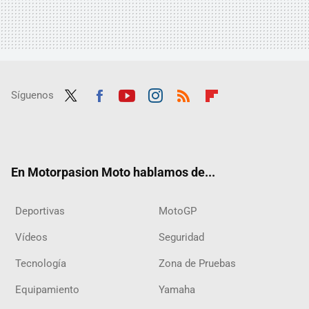
Síguenos
Twit
Fac
Yout
Inst
RSS
Flip
ter
ebo
ube
agra
boar
ok
m
d
En Motorpasion Moto hablamos de...
Deportivas
MotoGP
Vídeos
Seguridad
Tecnología
Zona de Pruebas
Equipamiento
Yamaha