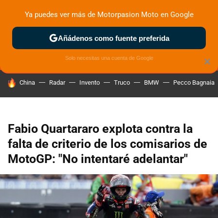
Ya puedes ver más de Motorpasion Moto en Google
MENÚ
NUEVO
Añádenos como fuente preferida
ZONA DE PRUEBAS
DEPORTIVAS
MOTOS ELÉCTRICAS
Solo necesitas una cuenta de Google
×
HOY SE HABLA DE
China
Radar
Invento
Truco
BMW
Pecco Bagnaia
Fabio Quartararo explota contra la
falta de criterio de los comisarios de
MotoGP: "No intentaré adelantar"