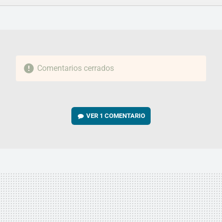
FACEBOOK
TWITTER
FLIPBOARD
E-
WHATSAPP
MAIL
Comentarios cerrados
VER
1 COMENTARIO