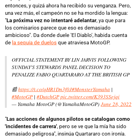
entonces, y quizá ahora ha recibido su venganza. Pero,
una vez más, el campeón no se ha mordido la lengua:
"
La próxima vez no intentaré adelantar
, ya que para
los comisarios parece que eso es demasiado
ambicioso". Da donde duele 'El Diablo', habida cuenta
de
la sequía de duelos
que atraviesa MotoGP.
OFFICIAL STATEMENT BY LIN JARVIS FOLLOWING
SUNDAY'S STEWARDS PANEL DECISION TO
PENALIZE FABIO QUARTARARO AT THE BRITISH GP
📰
https://t.co/qHR1Dn3f0J
#MonsterYamaha
|
#MotoGP
|
#DutchGP
pic.twitter.com/K393SSejqi
— Yamaha MotoGP (@YamahaMotoGP)
June 28, 2022
"
Las acciones de algunos pilotos se catalogan como
'incidentes de carrera'
, pero se ve que la mía ha sido
demasiado peligrosa", insinúa Quartararo con ironía.