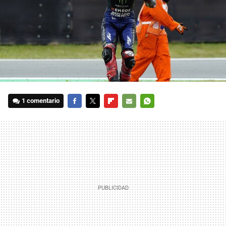
1 comentario
FACEBOOK
TWITTER
FLIPBOARD
E-
WHATSAPP
MAIL