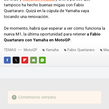
tampoco ha hecho buenas migas con Fabio
Quartararo. Quizá en la cúpula de Yamaha vaya
tocando una renovación.
De momento, habrá que esperar a ver cómo funciona la
nueva M1, la última oportunidad para retener
a Fabio
Quartararo con Yamaha en MotoGP
.
TEMAS
MotoGP
Yamaha
Fabio Quartararo
Mas
FACEBOOK
TWITTER
FLIPBOARD
E-
WHATSAPP
MAIL
Comentarios cerrados