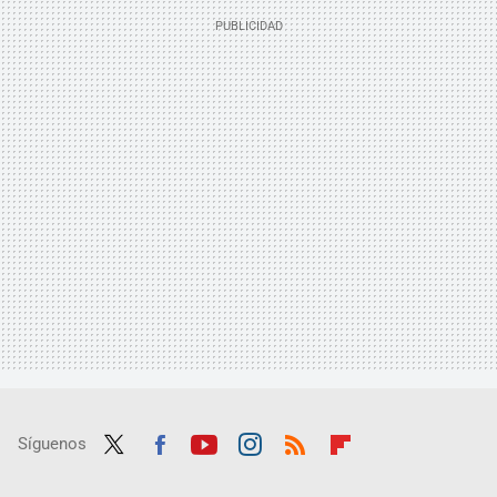
Síguenos
Twit
Fac
Yout
Inst
RSS
Flip