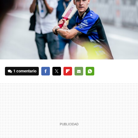
1 comentario
FACEBOOK
TWITTER
FLIPBOARD
E-
WHATSAPP
MAIL