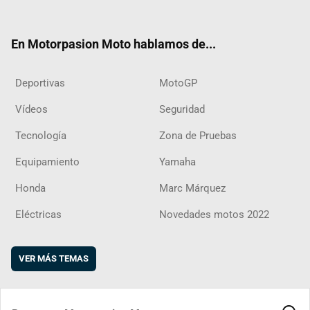
ter
ebo
ube
agra
boar
ok
m
d
En Motorpasion Moto hablamos de...
Deportivas
MotoGP
Vídeos
Seguridad
Tecnología
Zona de Pruebas
Equipamiento
Yamaha
Honda
Marc Márquez
Eléctricas
Novedades motos 2022
VER MÁS TEMAS