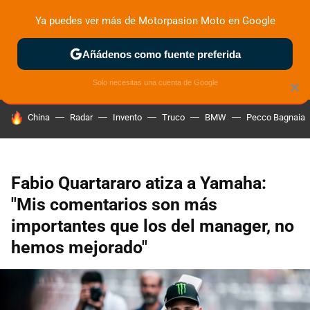
Ya puedes ver más de Motorpasion Moto en Google
ZONA DE PRUEBAS
DEPORTIVAS
MOTOS ELÉCTRICAS
Añádenos como fuente preferida
Solo necesitas una cuenta de Google
×
HOY SE HABLA DE
China
Radar
Invento
Truco
BMW
Pecco Bagnaia
Fabio Quartararo atiza a Yamaha:
"Mis comentarios son más
importantes que los del manager, no
hemos mejorado"