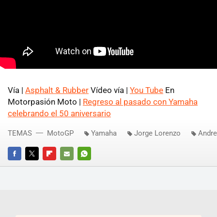
Vía |
Asphalt & Rubber
Vídeo vía |
You Tube
En
Motorpasión Moto |
Regreso al pasado con Yamaha
celebrando el 50 aniversario
TEMAS
MotoGP
Yamaha
Jorge Lorenzo
Andre
FACEBOOK
TWITTER
FLIPBOARD
E-
WHATSAPP
MAIL