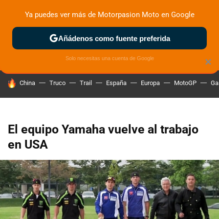
Ya puedes ver más de Motorpasion Moto en Google
ZONA DE PRUEBAS
DEPORTIVAS
MOTOS ELÉCTRICAS
Añádenos como fuente preferida
Solo necesitas una cuenta de Google
×
HOY SE HABLA DE
China
Truco
Trail
España
Europa
MotoGP
Ga
El equipo Yamaha vuelve al trabajo
en USA