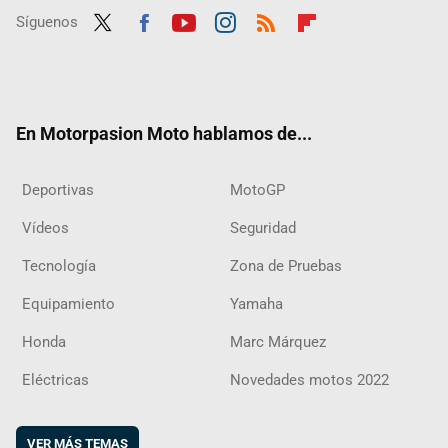
Síguenos
Twit
Fac
Yout
Inst
RSS
Flip
ter
ebo
ube
agra
boar
ok
m
d
En Motorpasion Moto hablamos de...
Deportivas
MotoGP
Vídeos
Seguridad
Tecnología
Zona de Pruebas
Equipamiento
Yamaha
Honda
Marc Márquez
Eléctricas
Novedades motos 2022
VER MÁS TEMAS