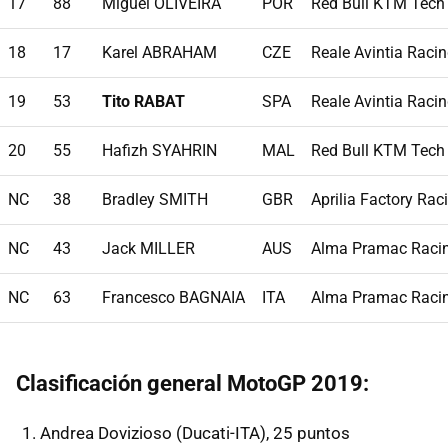
17
88
Miguel OLIVEIRA
POR
Red Bull KTM Tech
18
17
Karel ABRAHAM
CZE
Reale Avintia Raci
19
53
Tito RABAT
SPA
Reale Avintia Raci
20
55
Hafizh SYAHRIN
MAL
Red Bull KTM Tech
NC
38
Bradley SMITH
GBR
Aprilia Factory Rac
NC
43
Jack MILLER
AUS
Alma Pramac Raci
NC
63
Francesco BAGNAIA
ITA
Alma Pramac Raci
Clasificación general MotoGP 2019:
Andrea Dovizioso (Ducati-ITA), 25 puntos