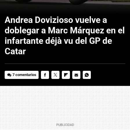
Andrea Dovizioso vuelve a
doblegar a Marc Márquez en el
infartante déjà vu del GP de
Catar
7 comentarios
FACEBOOK
TWITTER
FLIPBOARD
E-
WHATSAPP
MAIL