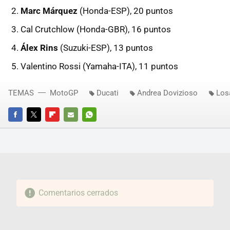
Marc Márquez
(Honda-ESP), 20 puntos
Cal Crutchlow (Honda-GBR), 16 puntos
Álex Rins
(Suzuki-ESP), 13 puntos
Valentino Rossi (Yamaha-ITA), 11 puntos
TEMAS
MotoGP
Ducati
Andrea Dovizioso
Los
FACEBOOK
TWITTER
FLIPBOARD
E-
WHATSAPP
MAIL
Comentarios cerrados