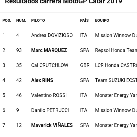
Resultados carrera MotoGP Catar 2019
POS.
NUM.
PILOTO
PAÍS
EQUIPO
1
4
Andrea DOVIZIOSO
ITA
Mission Winnow Du
2
93
Marc MARQUEZ
SPA
Repsol Honda Tea
3
35
Cal CRUTCHLOW
GBR
LCR Honda CASTR
4
42
Alex RINS
SPA
Team SUZUKI ECS
5
46
Valentino ROSSI
ITA
Monster Energy Y
6
9
Danilo PETRUCCI
ITA
Mission Winnow Du
7
12
Maverick VIÑALES
SPA
Monster Energy Y