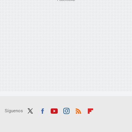
Síguenos
Twit
Fac
Yout
Inst
RSS
Flip
ter
ebo
ube
agra
boar