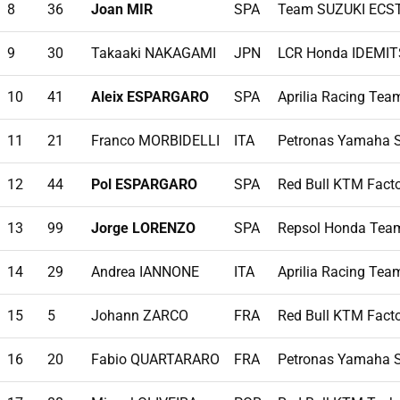
8
36
Joan MIR
SPA
Team SUZUKI ECS
9
30
Takaaki NAKAGAMI
JPN
LCR Honda IDEMI
10
41
Aleix ESPARGARO
SPA
Aprilia Racing Tea
11
21
Franco MORBIDELLI
ITA
Petronas Yamaha 
12
44
Pol ESPARGARO
SPA
Red Bull KTM Fact
13
99
Jorge LORENZO
SPA
Repsol Honda Tea
14
29
Andrea IANNONE
ITA
Aprilia Racing Tea
15
5
Johann ZARCO
FRA
Red Bull KTM Fact
16
20
Fabio QUARTARARO
FRA
Petronas Yamaha 