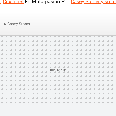
l
;
Crash.net
En Motorpasión F1 |
Casey Stoner y su fu
Casey Stoner