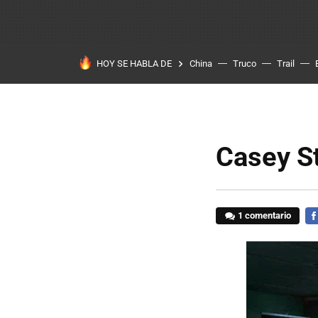
HOY SE HABLA DE
China
Truco
Trail
Casey St
1 comentario
FA