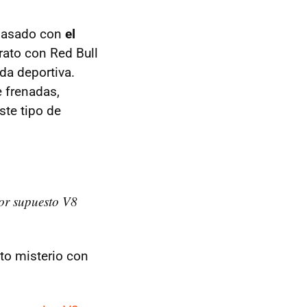
 pasado con
el
rato con Red Bull
da deportiva.
 frenadas,
ste tipo de
por supuesto V8
nto misterio con