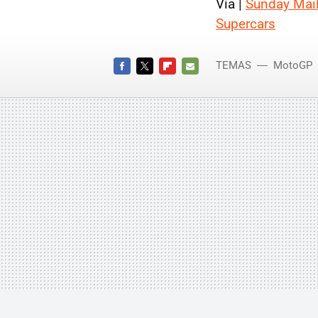
Vía |
Sunday Mai
Supercars
TEMAS
MotoGP
FACEBOOK
TWITTER
FLIPBOARD
E-
MAIL