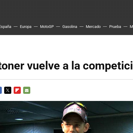
España
Europa
MotoGP
Gasolina
Mercado
Prueba
M
oner vuelve a la competic
CEBOOK
TWITTER
FLIPBOARD
E-
MAIL