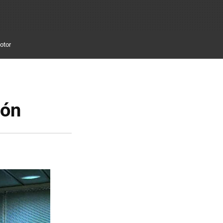
otor
ión