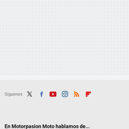
Síguenos
Twit
Fac
Yout
Inst
RSS
Flip
ter
ebo
ube
agra
boar
ok
m
d
En Motorpasion Moto hablamos de...