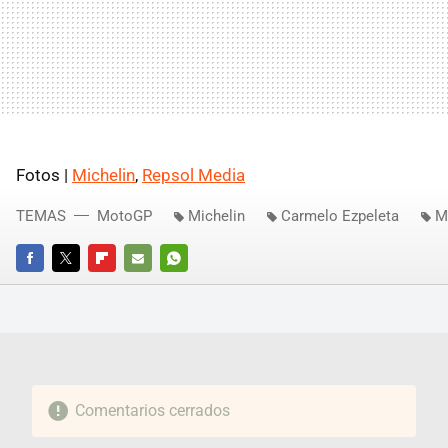
Fotos |
Michelin
,
Repsol Media
TEMAS
MotoGP
Michelin
Carmelo Ezpeleta
M
FACEBOOK
TWITTER
FLIPBOARD
E-
WHATSAPP
MAIL
Comentarios cerrados