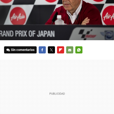
Sin comentarios
FACEBOOK
TWITTER
FLIPBOARD
E-
WHATSAPP
MAIL