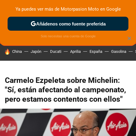
Ya puedes ver más de Motorpasion Moto en Google
MENÚ
NUEVO
Añádenos como fuente preferida
ZONA DE PRUEBAS
DEPORTIVAS
MOTOS ELÉCTRICAS
Solo necesitas una cuenta de Google
×
HOY SE HABLA DE
China
Japón
Ducati
Aprilia
España
Gasolina
Carmelo Ezpeleta sobre Michelin:
"Sí, están afectando al campeonato,
pero estamos contentos con ellos"