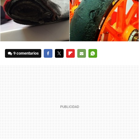
9 comentarios
FACEBOOK
TWITTER
FLIPBOARD
E-
WHATSAPP
MAIL