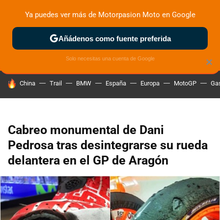
Ya puedes ver más de Motorpasion Moto en Google
ZONA DE PRUEBAS
DEPORTIVAS
MOTOS ELÉCTRICAS
Añádenos como fuente preferida
Solo necesitas una cuenta de Google
×
HOY SE HABLA DE
China
Trail
BMW
España
Europa
MotoGP
Gas
Cabreo monumental de Dani
Pedrosa tras desintegrarse su rueda
delantera en el GP de Aragón