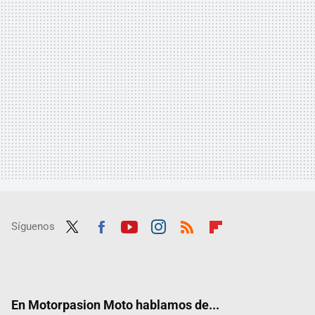
Síguenos
Twit
Fac
Yout
Inst
RSS
Flip
ter
ebo
ube
agra
boar
ok
m
d
En Motorpasion Moto hablamos de...