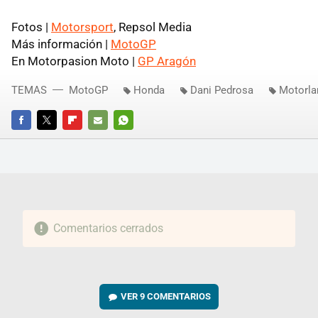
Fotos |
Motorsport
, Repsol Media
Más información |
MotoGP
En Motorpasion Moto |
GP Aragón
TEMAS
MotoGP
Honda
Dani Pedrosa
Motorla
FACEBOOK
TWITTER
FLIPBOARD
E-
WHATSAPP
MAIL
Comentarios cerrados
VER
9 COMENTARIOS