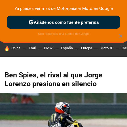
Ya puedes ver más de Motorpasion Moto en Google
ZONA DE PRUEBAS
DEPORTIVAS
MOTOS ELÉCTRICAS
Añádenos como fuente preferida
Solo necesitas una cuenta de Google
×
HOY SE HABLA DE
China
Trail
BMW
España
Europa
MotoGP
Gas
Ben Spies, el rival al que Jorge
Lorenzo presiona en silencio