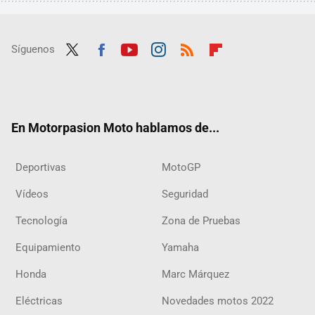
Síguenos
Twit
Fac
Yout
Inst
RSS
Flip
ter
ebo
ube
agra
boar
ok
m
d
En Motorpasion Moto hablamos de...
Deportivas
MotoGP
Vídeos
Seguridad
Tecnología
Zona de Pruebas
Equipamiento
Yamaha
Honda
Marc Márquez
Eléctricas
Novedades motos 2022