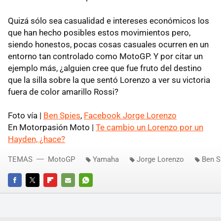
Quizá sólo sea casualidad e intereses económicos los
que han hecho posibles estos movimientos pero,
siendo honestos, pocas cosas casuales ocurren en un
entorno tan controlado como MotoGP. Y por citar un
ejemplo más, ¿alguien cree que fue fruto del destino
que la silla sobre la que sentó Lorenzo a ver su victoria
fuera de color amarillo Rossi?
Foto vía |
Ben Spies
,
Facebook Jorge Lorenzo
En Motorpasión Moto |
Te cambio un Lorenzo por un
Hayden, ¿hace?
TEMAS
MotoGP
Yamaha
Jorge Lorenzo
Ben S
FACEBOOK
TWITTER
FLIPBOARD
E-
WHATSAPP
MAIL