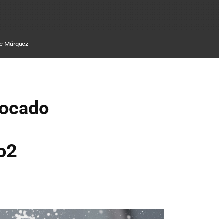
c Márquez
locado
o2