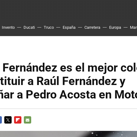
Invento
Ducati
Truco
España
Carretera
Europa
Mar
 Fernández es el mejor co
tituir a Raúl Fernández y
ar a Pedro Acosta en Mot
CEBOOK
TWITTER
FLIPBOARD
E-
MAIL