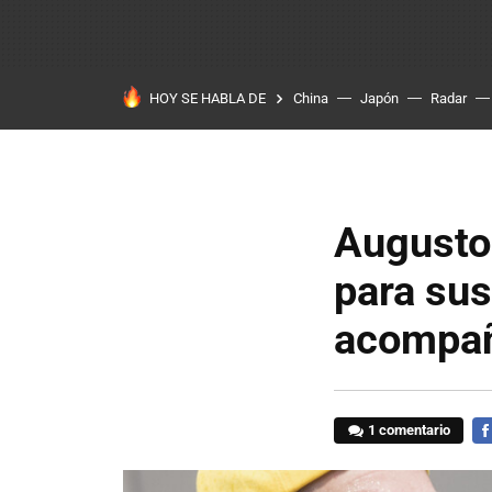
HOY SE HABLA DE
China
Japón
Radar
Augusto
para sus
acompañ
1 comentario
FA