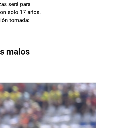
zas será para
con solo 17 años.
sión tomada:
us malos