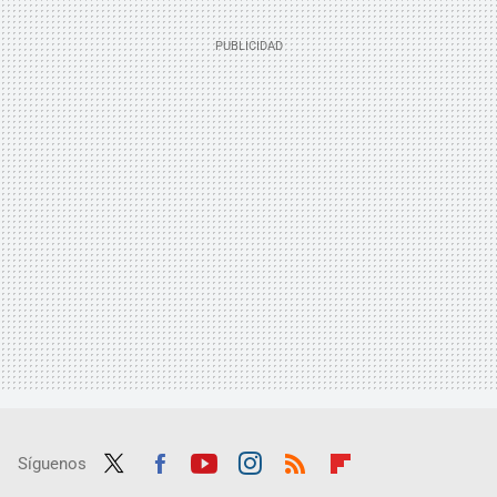
Síguenos
Twit
Fac
Yout
Inst
RSS
Flip