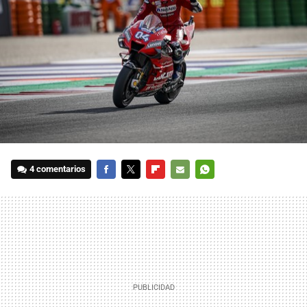
4 comentarios
FACEBOOK
TWITTER
FLIPBOARD
E-
WHATSAPP
MAIL