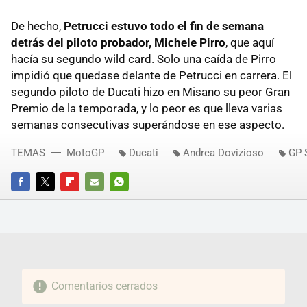
De hecho,
Petrucci estuvo todo el fin de semana
detrás del piloto probador, Michele Pirro
, que aquí
hacía su segundo wild card. Solo una caída de Pirro
impidió que quedase delante de Petrucci en carrera. El
segundo piloto de Ducati hizo en Misano su peor Gran
Premio de la temporada, y lo peor es que lleva varias
semanas consecutivas superándose en ese aspecto.
TEMAS
MotoGP
Ducati
Andrea Dovizioso
GP 
FACEBOOK
TWITTER
FLIPBOARD
E-
WHATSAPP
MAIL
Comentarios cerrados