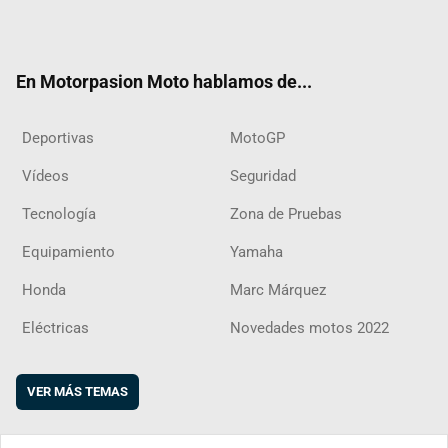
ter
ebo
ube
agra
boar
ok
m
d
En Motorpasion Moto hablamos de...
Deportivas
MotoGP
Vídeos
Seguridad
Tecnología
Zona de Pruebas
Equipamiento
Yamaha
Honda
Marc Márquez
Eléctricas
Novedades motos 2022
VER MÁS TEMAS