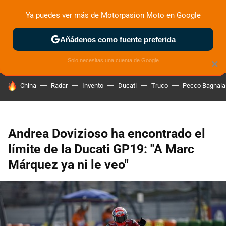
Ya puedes ver más de Motorpasion Moto en Google
ZONA DE PRUEBAS
DEPORTIVAS
MOTOS ELÉCTRICAS
Añádenos como fuente preferida
Solo necesitas una cuenta de Google
×
HOY SE HABLA DE
China
Radar
Invento
Ducati
Truco
Pecco Bagnaia
Andrea Dovizioso ha encontrado el
límite de la Ducati GP19: "A Marc
Márquez ya ni le veo"