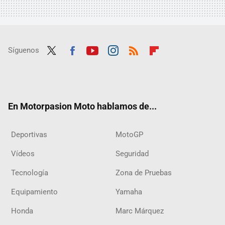
Síguenos
Twit
Fac
Yout
Inst
RSS
Flip
ter
ebo
ube
agra
boar
ok
m
d
En Motorpasion Moto hablamos de...
Deportivas
MotoGP
Vídeos
Seguridad
Tecnología
Zona de Pruebas
Equipamiento
Yamaha
Honda
Marc Márquez