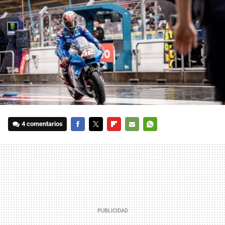
4 comentarios
FACEBOOK
TWITTER
FLIPBOARD
E-
WHATSAPP
MAIL