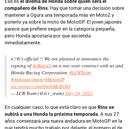
Ese es
el dilema de Honda sobre quién será el
compañero de Rins
. Hay que tomar una decisión sobre
mantener a Ogura una temporada más en Moto2 y
ponerlo ya sobre la moto de MotoGP. El joven japonés
parece que prefiere seguir en la categoría pequeña,
pero Honda apostaría por que ascienda
inmediatamente.
👉It's official !! We are pleased to announce the
signing of
@Rins42
on a two-year contract with us and
Honda Racing Corporation.
#LCRTeam
#Announcement
#MotoGP
pic.twitter.com/Owt6MoToXQ
— LCR Team (@lcr_team)
July 19, 2022
En cualquier caso, lo que está claro es que
Rins se
subirá a una Honda la próxima temporada
. A sus 27
años comenzará una nueva andadura en MotoGP en la
que tendrá mucho trabajo por delante, el primero el de