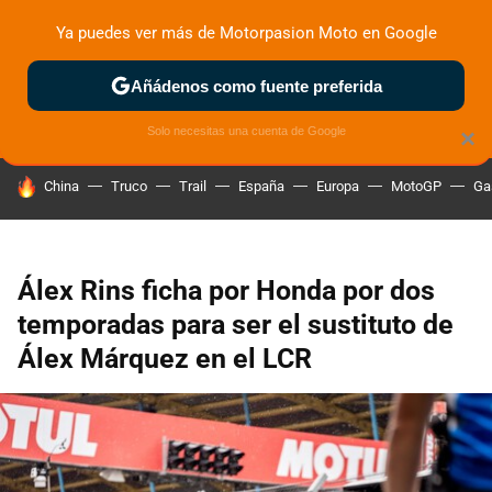
Ya puedes ver más de Motorpasion Moto en Google
ZONA DE PRUEBAS
DEPORTIVAS
MOTOS ELÉCTRICAS
Añádenos como fuente preferida
Solo necesitas una cuenta de Google
×
HOY SE HABLA DE
China
Truco
Trail
España
Europa
MotoGP
Ga
Álex Rins ficha por Honda por dos
temporadas para ser el sustituto de
Álex Márquez en el LCR