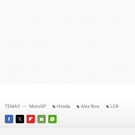
TEMAS
MotoGP
Honda
Álex Rins
LCR
FACEBOOK
TWITTER
FLIPBOARD
E-
WHATSAPP