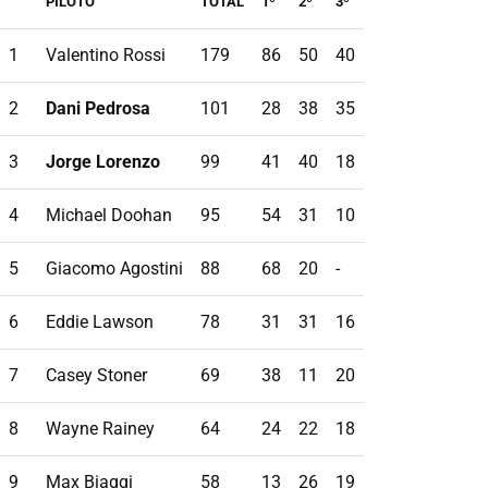
PILOTO
TOTAL
1º
2º
3º
1
Valentino Rossi
179
86
50
40
2
Dani Pedrosa
101
28
38
35
3
Jorge Lorenzo
99
41
40
18
4
Michael Doohan
95
54
31
10
5
Giacomo Agostini
88
68
20
-
6
Eddie Lawson
78
31
31
16
7
Casey Stoner
69
38
11
20
8
Wayne Rainey
64
24
22
18
9
Max Biaggi
58
13
26
19