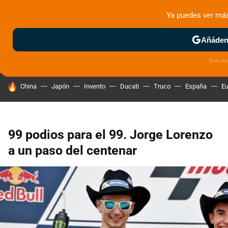
Ya puedes ver má
MENÚ
NUEVO
Añádeno
ZONA DE PRUEBAS
DEPORTIVAS
MOTOS ELÉCTRICAS
Solo ne
HOY SE HABLA DE
China
Japón
Invento
Ducati
Truco
España
Eu
99 podios para el 99. Jorge Lorenzo
a un paso del centenar