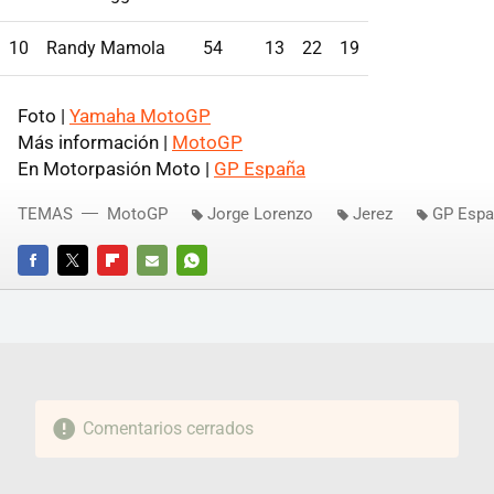
10
Randy Mamola
54
13
22
19
Foto |
Yamaha MotoGP
Más información |
MotoGP
En Motorpasión Moto |
GP España
TEMAS
MotoGP
Jorge Lorenzo
Jerez
GP Espa
FACEBOOK
TWITTER
FLIPBOARD
E-
WHATSAPP
MAIL
Comentarios cerrados