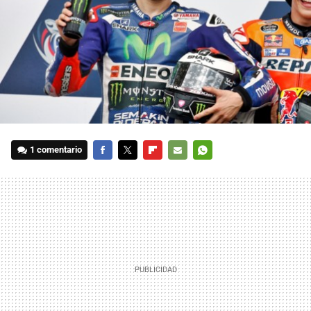
1 comentario
FACEBOOK
TWITTER
FLIPBOARD
E-
WHATSAPP
MAIL