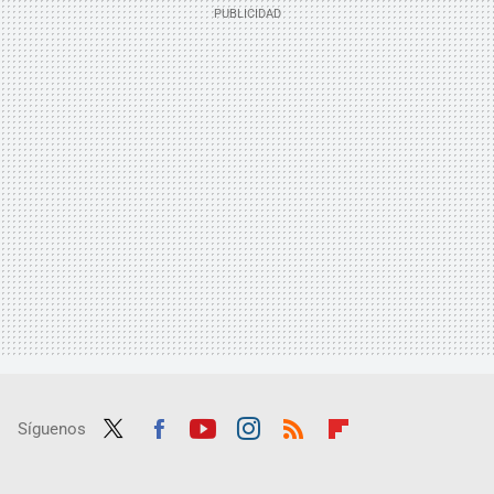
Síguenos
Twit
Fac
Yout
Inst
RSS
Flip