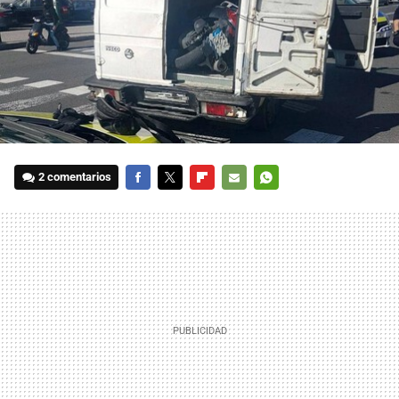
2 comentarios
FACEBOOK
TWITTER
FLIPBOARD
E-
WHATSAPP
MAIL