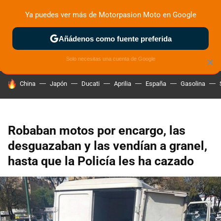
Ya puedes ver más de Motorpasion Moto en Google
ZONA DE PRUEBAS
DEPORTIVAS
MOTOS ELÉCTRICAS
Añádenos como fuente preferida
Solo necesitas una cuenta de Google
×
HOY SE HABLA DE
China
Japón
Ducati
Aprilia
España
Gasolina
Robaban motos por encargo, las
desguazaban y las vendían a granel,
hasta que la Policía les ha cazado