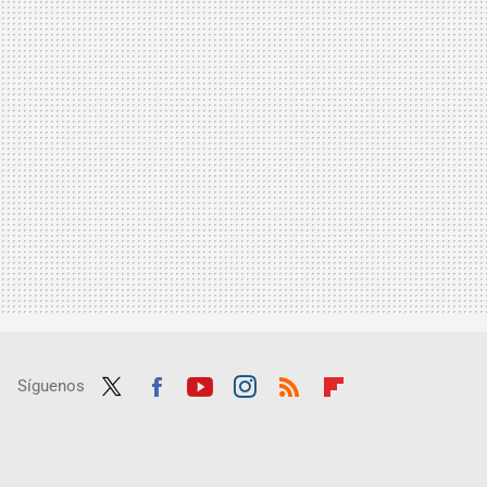
Síguenos
Twit
Fac
Yout
Inst
RSS
Flip
ter
ebo
ube
agra
boar