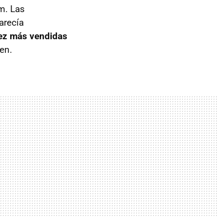
m. Las
arecía
iez más vendidas
en.