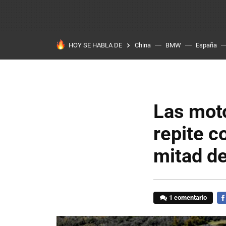
HOY SE HABLA DE
China
BMW
España
Las moto
repite c
mitad de
1 comentario
FA