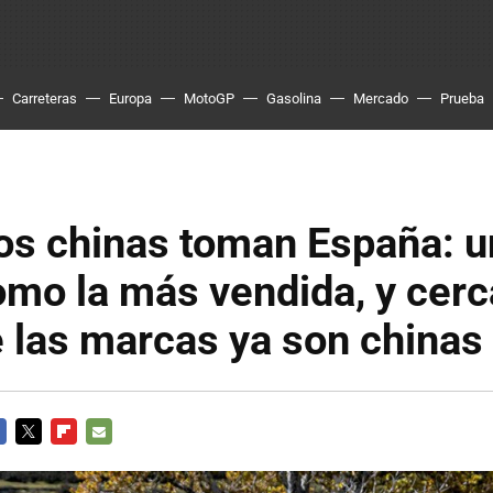
Carreteras
Europa
MotoGP
Gasolina
Mercado
Prueba
s chinas toman España: un
omo la más vendida, y cerc
 las marcas ya son chinas
CEBOOK
TWITTER
FLIPBOARD
E-
MAIL