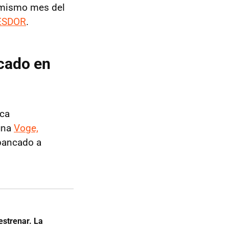
l mismo mes del
ESDOR
.
rcado en
aca
una
Voge,
bancado a
strenar. La