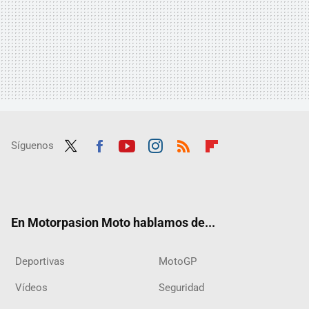
Síguenos
Twit
Fac
Yout
Inst
RSS
Flip
ter
ebo
ube
agra
boar
ok
m
d
En Motorpasion Moto hablamos de...
Deportivas
MotoGP
Vídeos
Seguridad