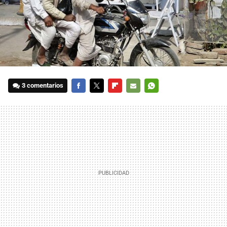
3 comentarios
FACEBOOK
TWITTER
FLIPBOARD
E-
WHATSAPP
MAIL