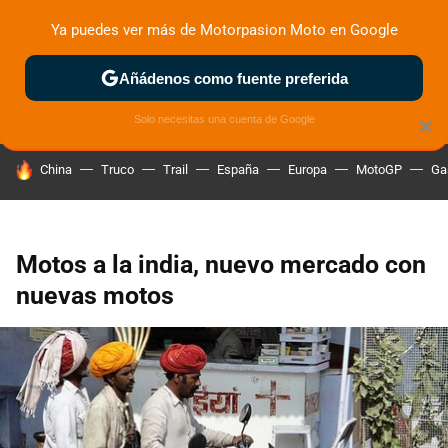
Ya puedes ver más de Motorpasion Moto en Google
ZONA DE PRUEBAS
DEPORTIVAS
MOTOS ELÉCTRICAS
Añádenos como fuente preferida
Solo necesitas una cuenta de Google
×
HOY SE HABLA DE
China
Truco
Trail
España
Europa
MotoGP
Ga
Motos a la india, nuevo mercado con
nuevas motos