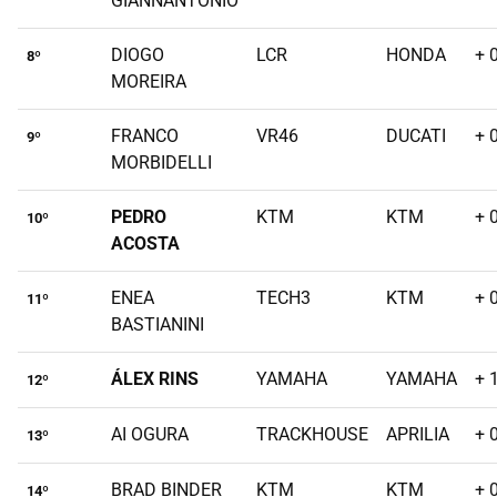
GIANNANTONIO
DIOGO
LCR
HONDA
+ 
8º
MOREIRA
FRANCO
VR46
DUCATI
+ 
9º
MORBIDELLI
PEDRO
KTM
KTM
+ 
10º
ACOSTA
ENEA
TECH3
KTM
+ 
11º
BASTIANINI
ÁLEX RINS
YAMAHA
YAMAHA
+ 
12º
AI OGURA
TRACKHOUSE
APRILIA
+ 
13º
BRAD BINDER
KTM
KTM
+ 
14º