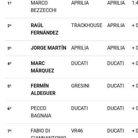
MARCO
APRILIA
APRILIA
1:
1º
BEZZECCHI
RAÚL
TRACKHOUSE
APRILIA
+ 
2º
FERNÁNDEZ
JORGE MARTÍN
APRILIA
APRILIA
+ 
3º
MARC
DUCATI
DUCATI
+ 
4º
MÁRQUEZ
FERMÍN
GRESINI
DUCATI
+ 
5º
ALDEGUER
PECCO
DUCATI
DUCATI
+ 
6º
BAGNAIA
FABIO DI
VR46
DUCATI
+ 
7º