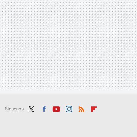
Síguenos
Twit
Fac
Yout
Inst
RSS
Flip
ter
ebo
ube
agra
boar