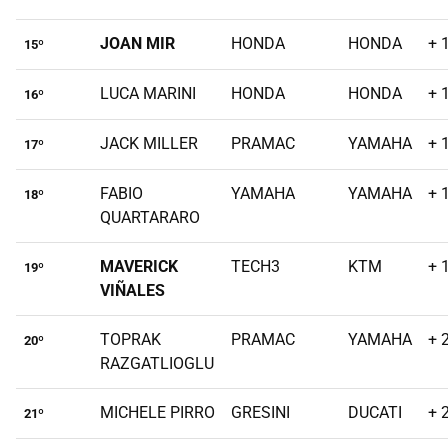
JOAN MIR
HONDA
HONDA
+ 
15º
LUCA MARINI
HONDA
HONDA
+ 
16º
JACK MILLER
PRAMAC
YAMAHA
+ 
17º
FABIO
YAMAHA
YAMAHA
+ 
18º
QUARTARARO
MAVERICK
TECH3
KTM
+ 
19º
VIÑALES
TOPRAK
PRAMAC
YAMAHA
+ 
20º
RAZGATLIOGLU
MICHELE PIRRO
GRESINI
DUCATI
+ 
21º