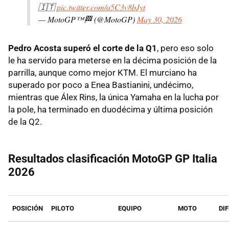
🇮🇹
pic.twitter.com/a5C3v8bJyt
— MotoGP™🏁 (@MotoGP)
May 30, 2026
Pedro Acosta superó el corte de la Q1
, pero eso solo
le ha servido para meterse en la décima posición de la
parrilla, aunque como mejor KTM. El murciano ha
superado por poco a Enea Bastianini, undécimo,
mientras que Álex Rins, la única Yamaha en la lucha por
la pole, ha terminado en duodécima y última posición
de la Q2.
Resultados clasificación MotoGP GP Italia
2026
POSICIÓN
PILOTO
EQUIPO
MOTO
DI