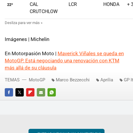
CAL
LCR
HONDA
+ 
22º
CRUTCHLOW
Imágenes | Michelin
En Motorpasión Moto |
Maverick Viñales se queda en
MotoGP. Está negociando una renovación con KTM
más allá de su cláusula
TEMAS
MotoGP
Marco Bezzecchi
Aprilia
GP I
FACEBOOK
TWITTER
FLIPBOARD
E-
WHATSAPP
MAIL