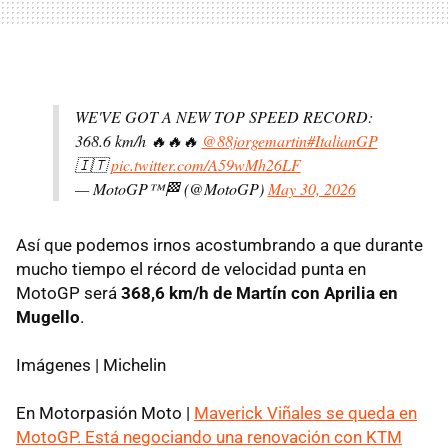
WE'VE GOT A NEW TOP SPEED RECORD:
368.6 km/h 🔥🔥🔥
@88jorgemartin
#ItalianGP
🇮🇹
pic.twitter.com/A59wMh26LF
— MotoGP™🏁 (@MotoGP)
May 30, 2026
Así que podemos irnos acostumbrando a que durante
mucho tiempo el récord de velocidad punta en
MotoGP será
368,6 km/h de Martín con Aprilia en
Mugello
.
Imágenes | Michelin
En Motorpasión Moto |
Maverick Viñales se queda en
MotoGP. Está negociando una renovación con KTM