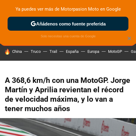
Ya puedes ver más de Motorpasion Moto en Google
ZONA DE PRUEBAS
DEPORTIVAS
MOTOS ELÉCTRICAS
Añádenos como fuente preferida
Solo necesitas una cuenta de Google
×
HOY SE HABLA DE
China
Truco
Trail
España
Europa
MotoGP
Ga
A 368,6 km/h con una MotoGP. Jorge
Martín y Aprilia revientan el récord
de velocidad máxima, y lo van a
tener muchos años