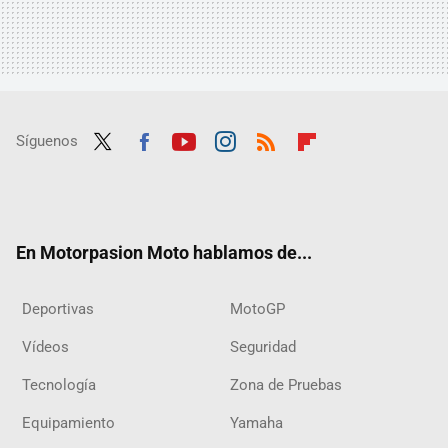
Síguenos
Twit
Fac
Yout
Inst
RSS
Flip
ter
ebo
ube
agra
boar
ok
m
d
En Motorpasion Moto hablamos de...
Deportivas
MotoGP
Vídeos
Seguridad
Tecnología
Zona de Pruebas
Equipamiento
Yamaha