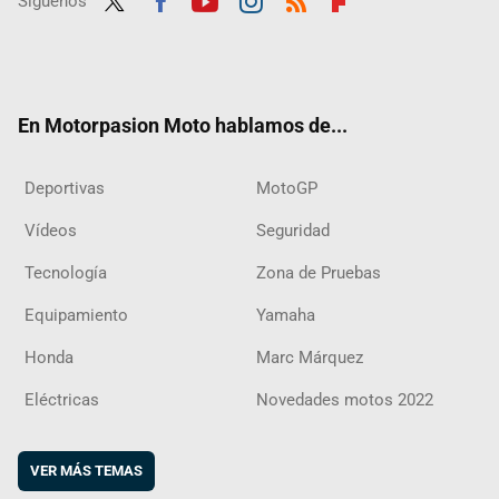
Síguenos
Twit
Fac
Yout
Inst
RSS
Flip
ter
ebo
ube
agra
boar
ok
m
d
En Motorpasion Moto hablamos de...
Deportivas
MotoGP
Vídeos
Seguridad
Tecnología
Zona de Pruebas
Equipamiento
Yamaha
Honda
Marc Márquez
Eléctricas
Novedades motos 2022
VER MÁS TEMAS