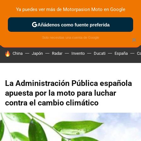
Ya puedes ver más de Motorpasion Moto en Google
ZONA DE PRUEBAS
DEPORTIVAS
MOTOS ELÉCTRICAS
Añádenos como fuente preferida
Solo necesitas una cuenta de Google
×
HOY SE HABLA DE
China
Japón
Radar
Invento
Ducati
España
Ca
La Administración Pública española
apuesta por la moto para luchar
contra el cambio climático