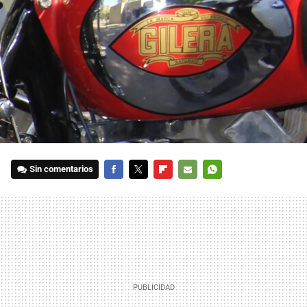
Sin comentarios
FACEBOOK
TWITTER
FLIPBOARD
E-
WHATSAPP
MAIL