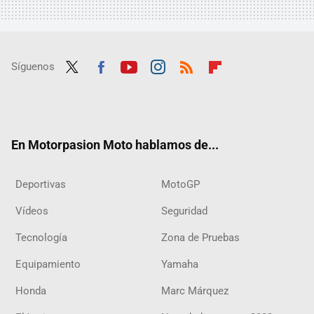
Síguenos
Twit
Fac
Yout
Inst
RSS
Flip
ter
ebo
ube
agra
boar
ok
m
d
En Motorpasion Moto hablamos de...
Deportivas
MotoGP
Vídeos
Seguridad
Tecnología
Zona de Pruebas
Equipamiento
Yamaha
Honda
Marc Márquez