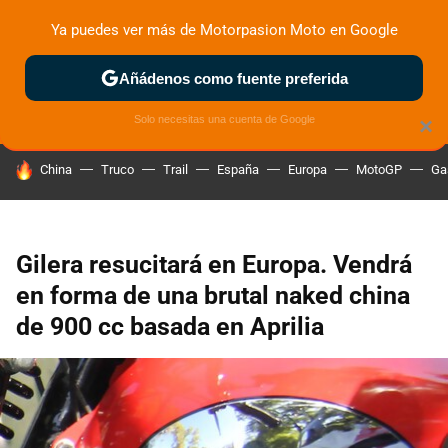
Ya puedes ver más de Motorpasion Moto en Google
ZONA DE PRUEBAS
DEPORTIVAS
MOTOS ELÉCTRICAS
Añádenos como fuente preferida
Solo necesitas una cuenta de Google
×
HOY SE HABLA DE
China
Truco
Trail
España
Europa
MotoGP
Ga
Gilera resucitará en Europa. Vendrá
en forma de una brutal naked china
de 900 cc basada en Aprilia