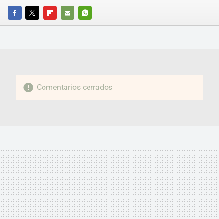
FACEBOOK
TWITTER
FLIPBOARD
E-
WHATSAPP
MAIL
Comentarios cerrados