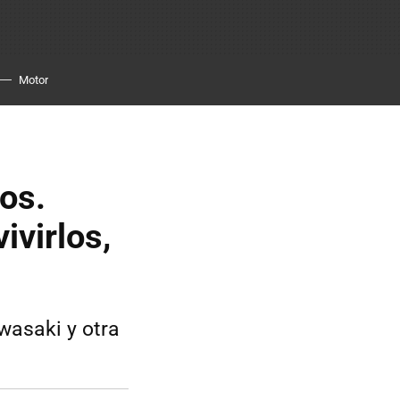
Motor
os.
ivirlos,
wasaki y otra