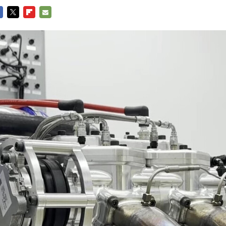
CEBOOK
TWITTER
FLIPBOARD
E-
MAIL