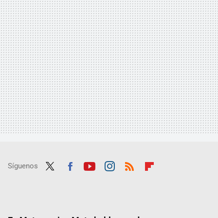
Síguenos
Twit
Fac
Yout
Inst
RSS
Flip
ter
ebo
ube
agra
boar
ok
m
d