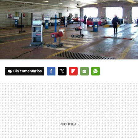
Sin comentarios
FACEBOOK
TWITTER
FLIPBOARD
E-
WHATSAPP
MAIL