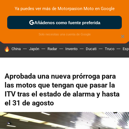
Ya puedes ver más de Motorpasion Moto en Google
ZONA DE PRUEBAS
DEPORTIVAS
MOTOS ELÉCTRICAS
Añádenos como fuente preferida
Solo necesitas una cuenta de Google
×
HOY SE HABLA DE
China
Japón
Radar
Invento
Ducati
Truco
Esp
Aprobada una nueva prórroga para
las motos que tengan que pasar la
ITV tras el estado de alarma y hasta
el 31 de agosto