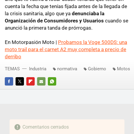
cuenta la fecha que tenías fijada antes de la llegada de
la crisis sanitaria, algo que ya
denunciaba la
Organización de Consumidores y Usuarios
cuando se
anunció la primera tanda de prórrogas.
En Motorpasión Moto |
Probamos la Voge 500DS: una
moto trail para el carnet A2 muy completa a precio de
derribo
TEMAS
Industria
normativa
Gobierno
Motos
FACEBOOK
TWITTER
FLIPBOARD
E-
WHATSAPP
MAIL
Comentarios cerrados