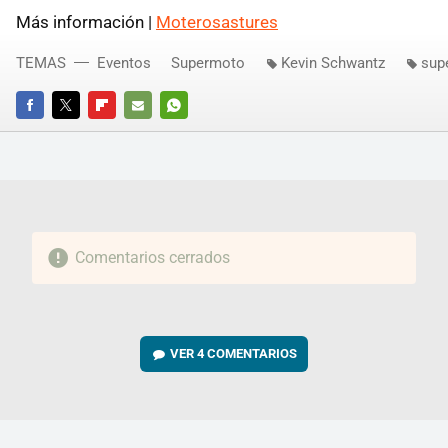
Más información |
Moterosastures
TEMAS
Eventos
Supermoto
Kevin Schwantz
sup
FACEBOOK
TWITTER
FLIPBOARD
E-
WHATSAPP
MAIL
Comentarios cerrados
VER
4 COMENTARIOS