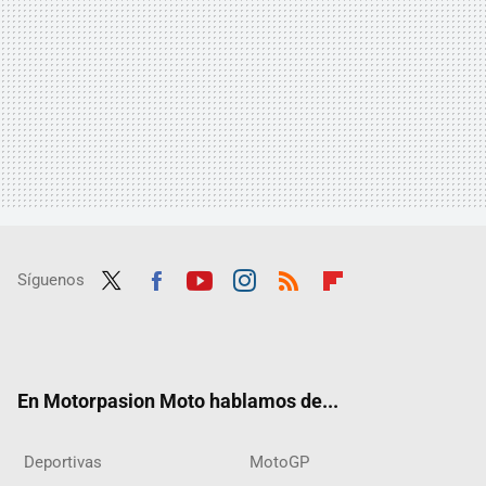
Síguenos
Twit
Fac
Yout
Inst
RSS
Flip
ter
ebo
ube
agra
boar
ok
m
d
En Motorpasion Moto hablamos de...
Deportivas
MotoGP