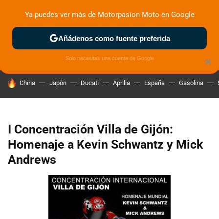
Ya puedes ver más de Motorpasion Moto en Google
ZONA DE PRUEBAS
DEPORTIVAS
MOTOS ELÉCTRICAS
Añádenos como fuente preferida
Solo necesitas una cuenta de Google
×
HOY SE HABLA DE
China
Japón
Ducati
Aprilia
España
Gasolina
I Concentración Villa de Gijón:
Homenaje a Kevin Schwantz y Mick
Andrews