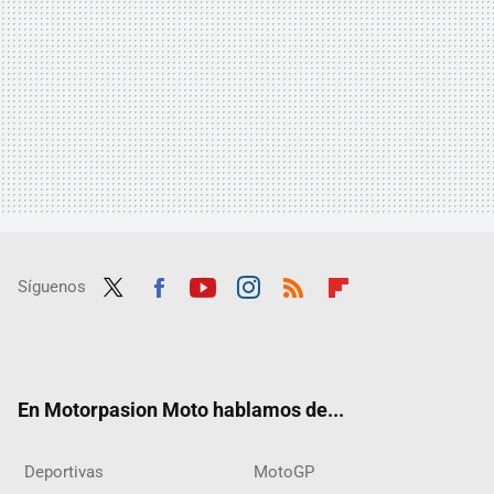
Síguenos
Twit
Fac
Yout
Inst
RSS
Flip
ter
ebo
ube
agra
boar
ok
m
d
En Motorpasion Moto hablamos de...
Deportivas
MotoGP