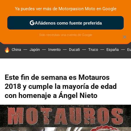
Ya puedes ver más de Motorpasion Moto en Google
ZONA DE PRUEBAS
DEPORTIVAS
MOTOS ELÉCTRICAS
Añádenos como fuente preferida
Solo necesitas una cuenta de Google
×
HOY SE HABLA DE
China
Japón
Invento
Ducati
Truco
España
Eu
Este fin de semana es Motauros
2018 y cumple la mayoría de edad
con homenaje a Ángel Nieto