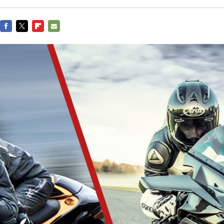
FACEBOOK
TWITTER
FLIPBOARD
E-
MAIL