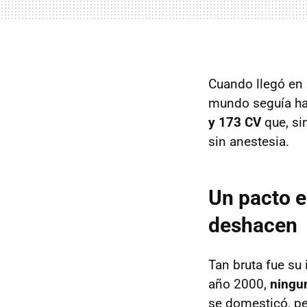
Cuando llegó en 
mundo seguía hab
y 173 CV
que, si
sin anestesia.
Un pacto e
deshacen
Tan bruta fue su 
año 2000,
ningu
se domesticó, per