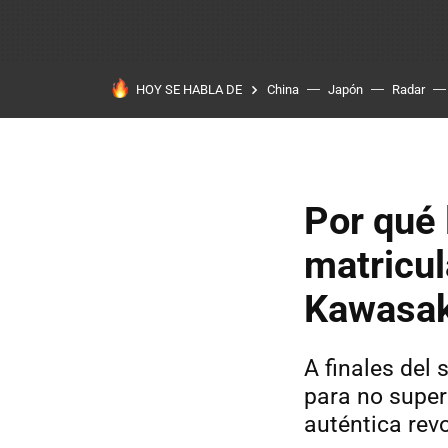
HOY SE HABLA DE
China
Japón
Radar
Por qué 
matricul
Kawasak
A finales del
para no super
auténtica rev