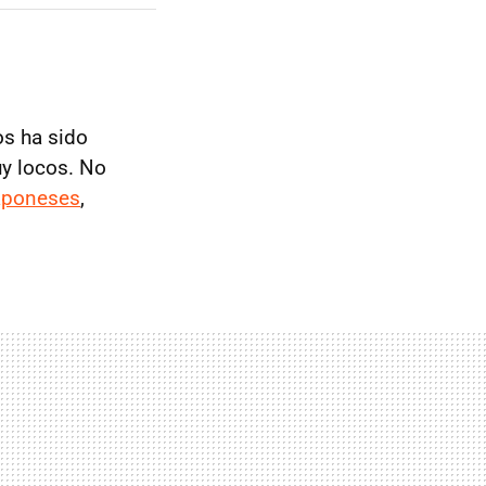
s ha sido
uy locos. No
japoneses
,