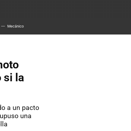
Mecánico
moto
si la
do a un pacto
supuso una
lla