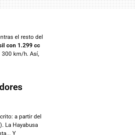
tras el resto del
sil con 1.299 cc
s 300 km/h. Así,
adores
ito: a partir del
). La Hayabusa
ta... Y