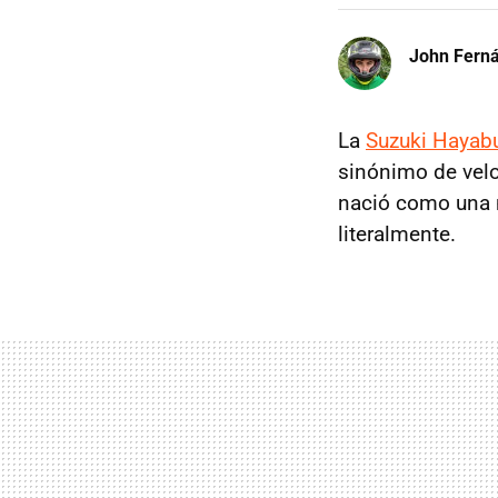
John Fern
La
Suzuki Hayab
sinónimo de velo
nació como una
literalmente.