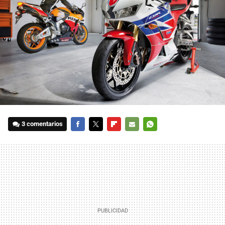
3 comentarios
FACEBOOK
TWITTER
FLIPBOARD
E-
WHATSAPP
MAIL