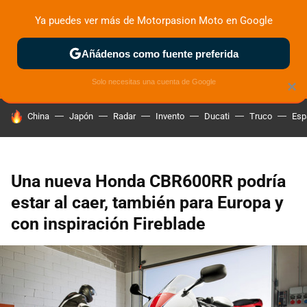
Ya puedes ver más de Motorpasion Moto en Google
ZONA DE PRUEBAS
DEPORTIVAS
MOTOS ELÉCTRICAS
Añádenos como fuente preferida
Solo necesitas una cuenta de Google
×
HOY SE HABLA DE
China
Japón
Radar
Invento
Ducati
Truco
Esp
Una nueva Honda CBR600RR podría
estar al caer, también para Europa y
con inspiración Fireblade