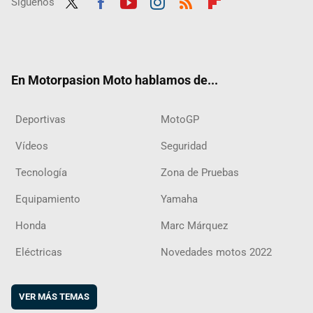
Síguenos
Twit
Fac
Yout
Inst
RSS
Flip
ter
ebo
ube
agra
boar
ok
m
d
En Motorpasion Moto hablamos de...
Deportivas
MotoGP
Vídeos
Seguridad
Tecnología
Zona de Pruebas
Equipamiento
Yamaha
Honda
Marc Márquez
Eléctricas
Novedades motos 2022
VER MÁS TEMAS