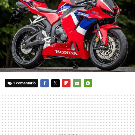
1 comentario
FACEBOOK
TWITTER
FLIPBOARD
E-
WHATSAPP
MAIL