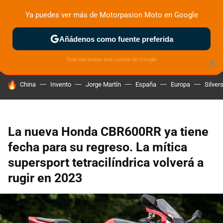
Ya puedes ver más de Motorpasion Moto en Google
ZONA DE PRUEBAS
DEPORTIVAS
MOTOS ELÉCTRICAS
Añádenos como fuente preferida
Solo necesitas una cuenta de Google
×
HOY SE HABLA DE
China
Invento
Jorge Martín
España
Europa
Silver
La nueva Honda CBR600RR ya tiene
fecha para su regreso. La mítica
supersport tetracilíndrica volverá a
rugir en 2023