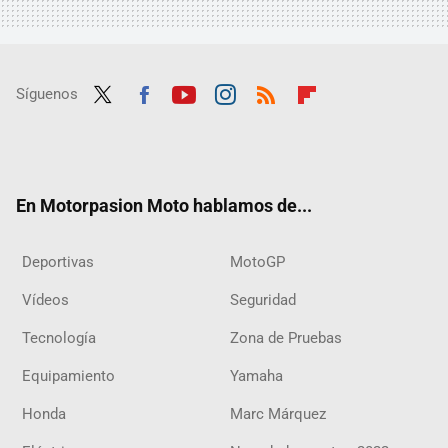
Síguenos
Twit
Fac
Yout
Inst
RSS
Flip
ter
ebo
ube
agra
boar
ok
m
d
En Motorpasion Moto hablamos de...
Deportivas
MotoGP
Vídeos
Seguridad
Tecnología
Zona de Pruebas
Equipamiento
Yamaha
Honda
Marc Márquez