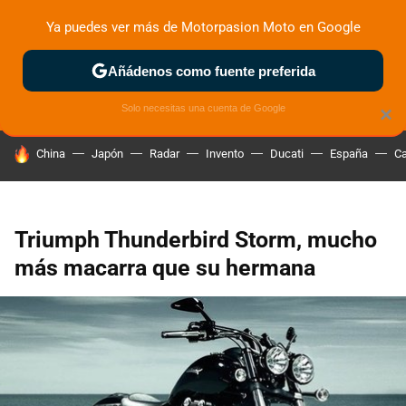
Ya puedes ver más de Motorpasion Moto en Google
ZONA DE PRUEBAS
DEPORTIVAS
MOTOS ELÉCTRICAS
Añádenos como fuente preferida
Solo necesitas una cuenta de Google
×
HOY SE HABLA DE
China
Japón
Radar
Invento
Ducati
España
Ca
Triumph Thunderbird Storm, mucho
más macarra que su hermana