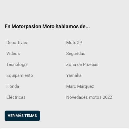
Twit
Fac
Yout
Inst
RSS
Flip
ter
ebo
ube
agra
boar
ok
m
d
En Motorpasion Moto hablamos de...
Deportivas
MotoGP
Vídeos
Seguridad
Tecnología
Zona de Pruebas
Equipamiento
Yamaha
Honda
Marc Márquez
Eléctricas
Novedades motos 2022
VER MÁS TEMAS