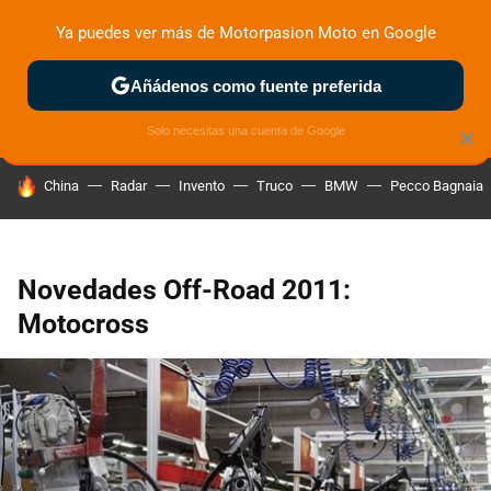
Ya puedes ver más de Motorpasion Moto en Google
ZONA DE PRUEBAS
DEPORTIVAS
MOTOS ELÉCTRICAS
Añádenos como fuente preferida
Solo necesitas una cuenta de Google
×
HOY SE HABLA DE
China
Radar
Invento
Truco
BMW
Pecco Bagnaia
Novedades Off-Road 2011:
Motocross