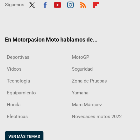
Síguenos
Twit
Fac
Yout
Inst
RSS
Flip
ter
ebo
ube
agra
boar
ok
m
d
En Motorpasion Moto hablamos de...
Deportivas
MotoGP
Vídeos
Seguridad
Tecnología
Zona de Pruebas
Equipamiento
Yamaha
Honda
Marc Márquez
Eléctricas
Novedades motos 2022
VER MÁS TEMAS