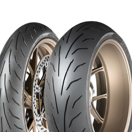
FACEBOOK
TWITTER
FLIPBOARD
E-
MAIL