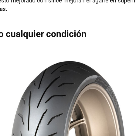
o mejorado con sílice mejoran el agarre en superfi
as.
o cualquier condición