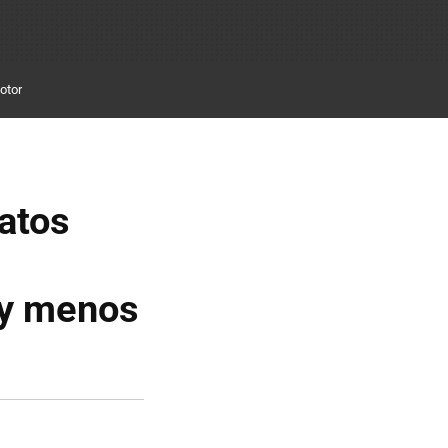
otor
atos
e
 y menos