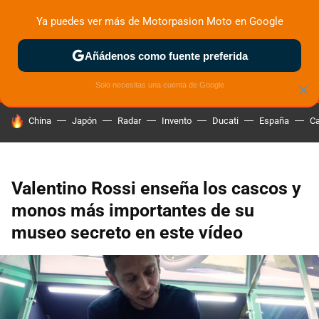
Ya puedes ver más de Motorpasion Moto en Google
MENÚ
NUEVO
Añádenos como fuente preferida
ZONA DE PRUEBAS
DEPORTIVAS
MOTOS ELÉCTRICAS
Solo necesitas una cuenta de Google
×
HOY SE HABLA DE
China
Japón
Radar
Invento
Ducati
España
Ca
Valentino Rossi enseña los cascos y
monos más importantes de su
museo secreto en este vídeo