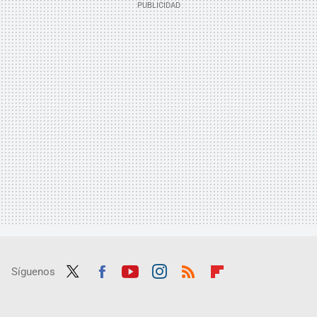
Síguenos
Twit
Fac
Yout
Inst
RSS
Flip
ter
ebo
ube
agra
boar