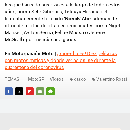
los que han sido sus rivales a lo largo de todos estos
años, como Sete Gibernau, Tetsuya Harada o el
lamentablemente fallecido
'Norick' Abe
, además de
otros de pilotos de otras especialidades como Nigel
Mansell, Ayrton Senna, Felipe Massa o Jeremy
McGrath, por mencionar algunos.
En Motorpasión Moto
|
¡Imperdibles! Diez películas
con motos míticas y dónde verlas online durante la
cuarentena del coronavirus
TEMAS
MotoGP
Vídeos
casco
Valentino Rossi
FACEBOOK
TWITTER
FLIPBOARD
E-
WHATSAPP
MAIL