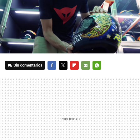
Sin comentarios
FACEBOOK
TWITTER
FLIPBOARD
E-
WHATSAPP
MAIL