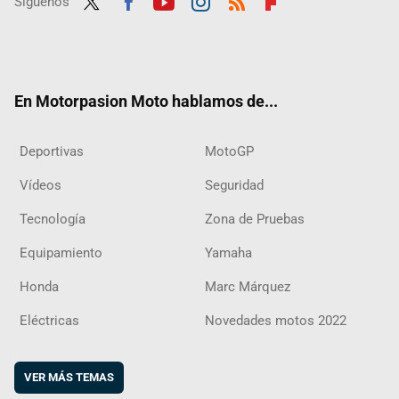
Síguenos
Twit
Fac
Yout
Inst
RSS
Flip
ter
ebo
ube
agra
boar
ok
m
d
En Motorpasion Moto hablamos de...
Deportivas
MotoGP
Vídeos
Seguridad
Tecnología
Zona de Pruebas
Equipamiento
Yamaha
Honda
Marc Márquez
Eléctricas
Novedades motos 2022
VER MÁS TEMAS