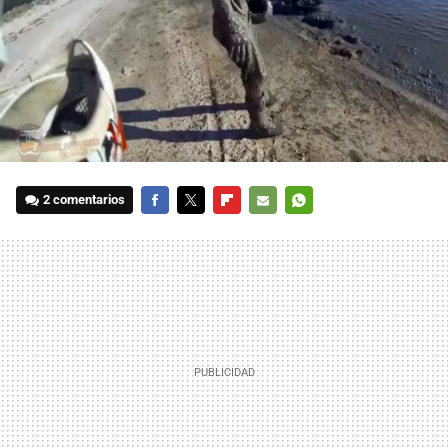
2 comentarios
FACEBOOK
TWITTER
FLIPBOARD
E-
WHATSAPP
MAIL