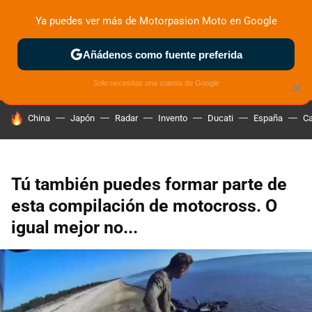
Ya puedes ver más de Motorpasion Moto en Google
ZONA DE PRUEBAS
DEPORTIVAS
MOTOS ELÉCTRICAS
Añádenos como fuente preferida
Solo necesitas una cuenta de Google
×
HOY SE HABLA DE
China
Japón
Radar
Invento
Ducati
España
Ca
Tú también puedes formar parte de
esta compilación de motocross. O
igual mejor no...