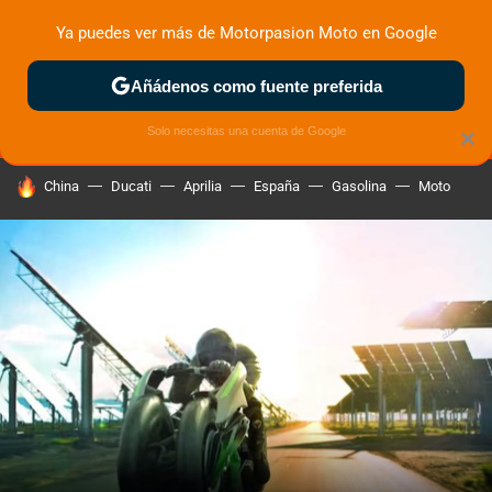
Ya puedes ver más de Motorpasion Moto en Google
MENÚ
NUEVO
Añádenos como fuente preferida
ZONA DE PRUEBAS
DEPORTIVAS
MOTOS ELÉCTRICAS
Solo necesitas una cuenta de Google
×
HOY SE HABLA DE
China
Ducati
Aprilia
España
Gasolina
Moto