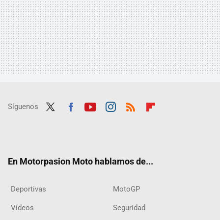
Síguenos
Twit
Fac
Yout
Inst
RSS
Flip
ter
ebo
ube
agra
boar
ok
m
d
En Motorpasion Moto hablamos de...
Deportivas
MotoGP
Vídeos
Seguridad