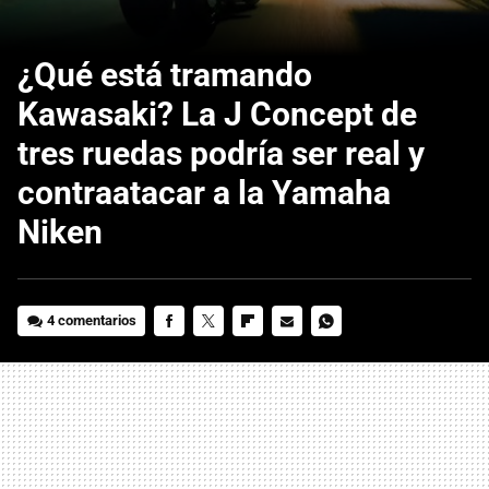
¿Qué está tramando
Kawasaki? La J Concept de
tres ruedas podría ser real y
contraatacar a la Yamaha
Niken
4 comentarios
FACEBOOK
TWITTER
FLIPBOARD
E-
WHATSAPP
MAIL