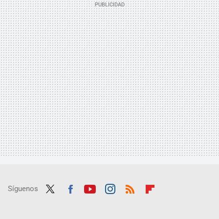
Síguenos
Twit
Fac
Yout
Inst
RSS
Flip
ter
ebo
ube
agra
boar