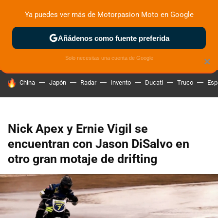
Ya puedes ver más de Motorpasion Moto en Google
ZONA DE PRUEBAS
DEPORTIVAS
MOTOS ELÉCTRICAS
Añádenos como fuente preferida
Solo necesitas una cuenta de Google
×
HOY SE HABLA DE
China
Japón
Radar
Invento
Ducati
Truco
Esp
Nick Apex y Ernie Vigil se
encuentran con Jason DiSalvo en
otro gran motaje de drifting