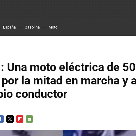
España
Gasolina
Moto
: Una moto eléctrica de 5
 por la mitad en marcha y a
pio conductor
ACEBOOK
TWITTER
FLIPBOARD
E-
MAIL