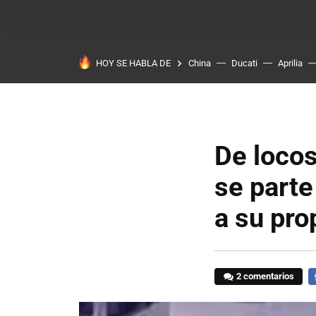
HOY SE HABLA DE
China
Ducati
Aprilia
De locos
se parte
a su pro
2 comentarios
F