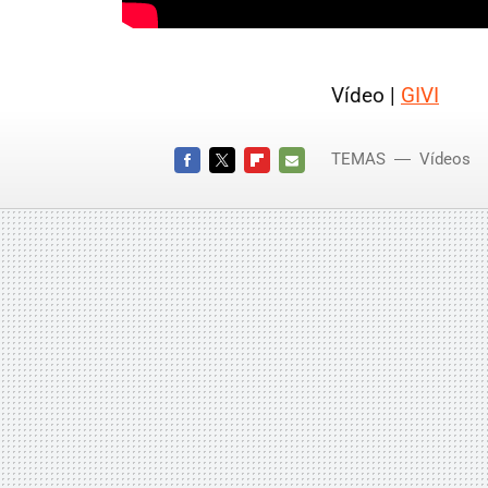
Vídeo |
GIVI
TEMAS
Vídeos
FACEBOOK
TWITTER
FLIPBOARD
E-
MAIL