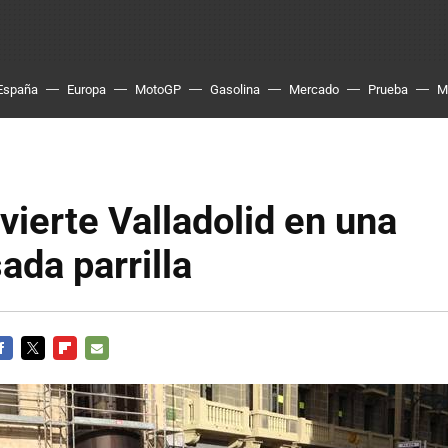
España
Europa
MotoGP
Gasolina
Mercado
Prueba
M
vierte Valladolid en una
ada parrilla
ACEBOOK
TWITTER
FLIPBOARD
E-
MAIL