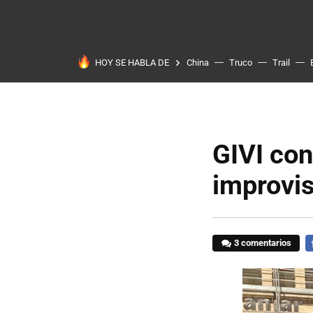
HOY SE HABLA DE
China
Truco
Trail
GIVI con
improvis
3 comentarios
F