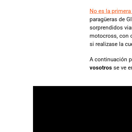
No es la primera
paragüeras de GI
sorprendidos via
motocross, con o
si realizase la cu
A continuación p
vosotros
se ve en